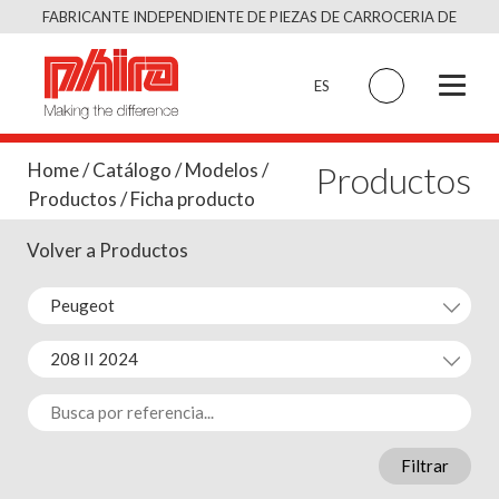
Saltar
FABRICANTE INDEPENDIENTE DE PIEZAS DE CARROCERIA DE
al
CALIDAD EQUIVALENTE AL ORIGINAL
contenido
ES
Productos
Home
/
Catálogo
/
Modelos
/
Productos
/ Ficha producto
Volver a Productos
Filtrar