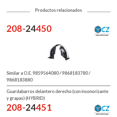
Productos relacionados
208-
24
450
Similar a O.E. 9859564080 / 9868183780 /
9868183880
Guardabarros delantero derecho (con insonorizante
y grapas) (HYBRID)
208-
24
451