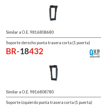
Similar a O.E. 9816808680
Soporte derecho punta trasera corta (1 puerta)
BR-
18
432
Similar a O.E. 9816808780
Soporte izquierdo punta trasera corta (1 puerta)