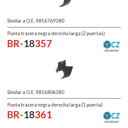
Similar a O.E. 9816769380
Punta trasera negra derecha larga (2 puertas)
BR-
18
357
Similar a O.E. 9816806380
Punta trasera negra derecha larga (1 puerta)
BR-
18
361