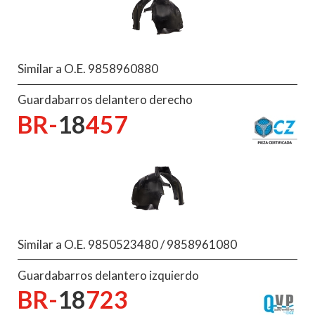
Similar a O.E. 9858960880
Guardabarros delantero derecho
BR-
18
457
Similar a O.E. 9850523480 / 9858961080
Guardabarros delantero izquierdo
BR-
18
723