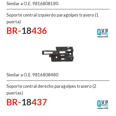
Similar a O.E. 9816808180
Soporte central izquierdo paragolpes trasero (1
puerta)
BR-
18
436
Similar a O.E. 9816808480
Soporte central derecho paragolpes trasero (2
puertas)
BR-
18
437