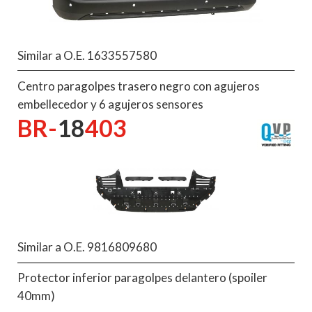
Similar a O.E. 1633557580
Centro paragolpes trasero negro con agujeros
embellecedor y 6 agujeros sensores
BR-
18
403
Similar a O.E. 9816809680
Protector inferior paragolpes delantero (spoiler
40mm)