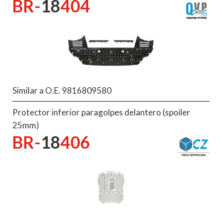
BR-
18
404
Similar a O.E. 9816809580
Protector inferior paragolpes delantero (spoiler
25mm)
BR-
18
406