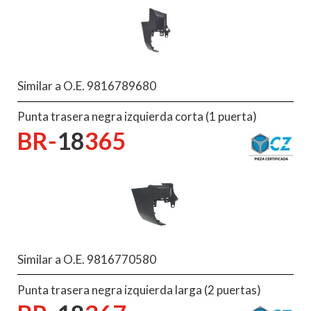
Similar a O.E. 9816789680
Punta trasera negra izquierda corta (1 puerta)
BR-
18
365
Similar a O.E. 9816770580
Punta trasera negra izquierda larga (2 puertas)