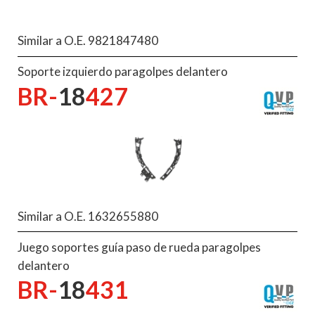
Similar a O.E. 9821847480
Soporte izquierdo paragolpes delantero
BR-
18
427
Similar a O.E. 1632655880
Juego soportes guía paso de rueda paragolpes
delantero
BR-
18
431