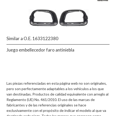
Similar a O.E. 1633122380
Juego embellecedor faro antiniebla
Las piezas referenciadas en esta página web no son originales,
pero son perfectamente adaptables a los vehículos a los que
van destinadas. Productos de calidad equivalente con arreglo al
Reglamento (UE) No. 461/2010. El uso de las marcas de
fabricantes y de las referencias originales se hace
exclusivamente con el propósito de indicar el modelo al que va
destinada cada pieza. Todas las marcas que aparecen como