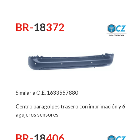
BR-
18
372
Similar a O.E. 1633557880
Centro paragolpes trasero con imprimación y 6
agujeros sensores
BR-
18
406