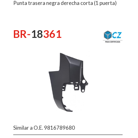
Punta trasera negra derecha corta (1 puerta)
BR-
18
361
Similar a O.E. 9816789680