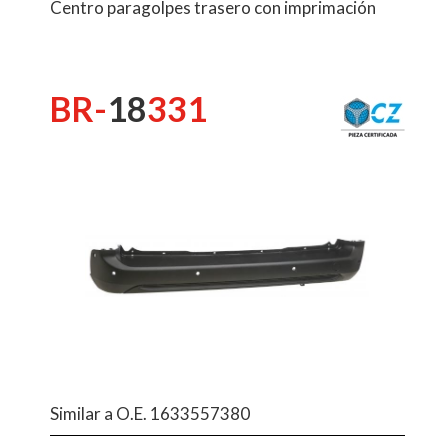
Centro paragolpes trasero con imprimación
BR-
18
331
Similar a O.E. 1633557380