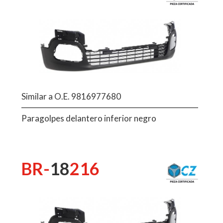
Similar a O.E. 9816977680
Paragolpes delantero inferior negro
BR-
18
216