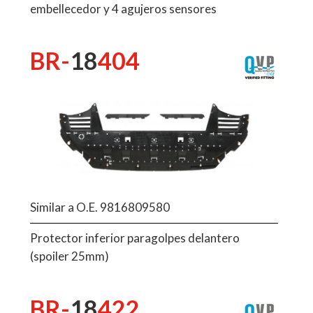
embellecedor y 4 agujeros sensores
BR-
18
404
Similar a O.E. 9816809580
Protector inferior paragolpes delantero
(spoiler 25mm)
BR-
18
422