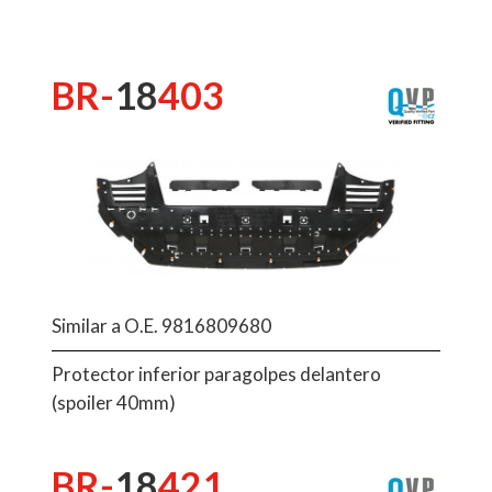
BR-
18
403
Similar a O.E. 9816809680
Protector inferior paragolpes delantero
(spoiler 40mm)
BR-
18
421