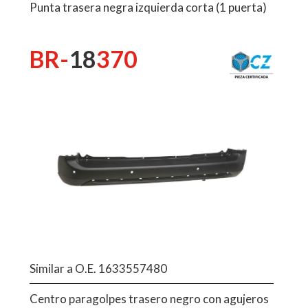
Punta trasera negra izquierda corta (1 puerta)
BR-
18
370
Similar a O.E. 1633557480
Centro paragolpes trasero negro con agujeros