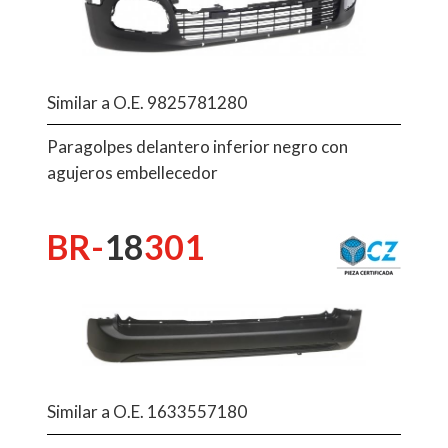
Similar a O.E. 9825781280
Paragolpes delantero inferior negro con
agujeros embellecedor
BR-
18
301
Similar a O.E. 1633557180