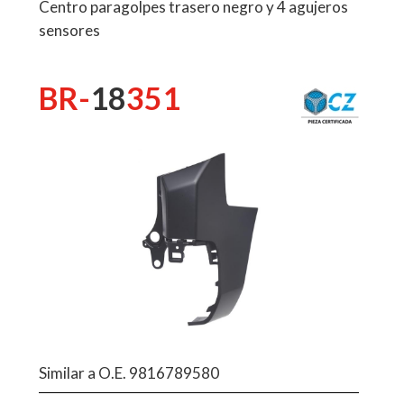
Centro paragolpes trasero negro y 4 agujeros
sensores
BR-
18
351
Similar a O.E. 9816789580