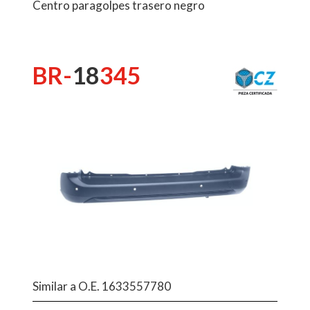
Centro paragolpes trasero negro
BR-
18
345
Similar a O.E. 1633557780