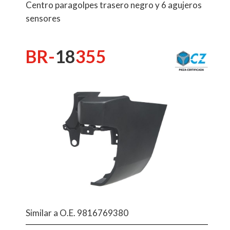
Centro paragolpes trasero negro y 6 agujeros
sensores
BR-
18
355
Similar a O.E. 9816769380