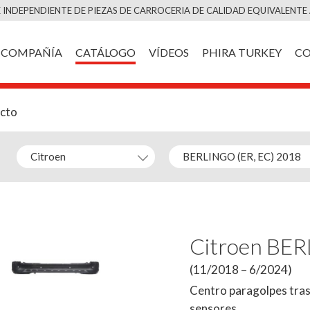
Saltar
 INDEPENDIENTE DE PIEZAS DE CARROCERIA DE CALIDAD EQUIVALENTE 
al
contenido
COMPAÑÍA
CATÁLOGO
VÍDEOS
PHIRA TURKEY
C
ucto
Citroen BER
(11/2018 – 6/2024)
Centro paragolpes tras
sensores