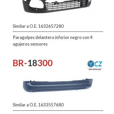
Similar a O.E. 1632657280
Paragolpes delantero inferior negro con 4
agujeros sensores
BR-
18
300
Similar a O.E. 1633557680