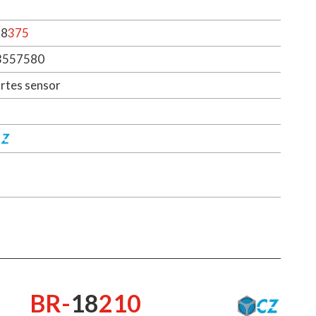
18
375
3557580
rtes sensor
BR-
18
210