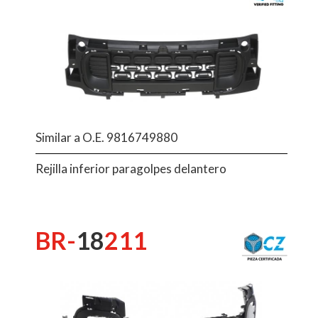
Similar a O.E. 9816749880
Rejilla inferior paragolpes delantero
BR-
18
211