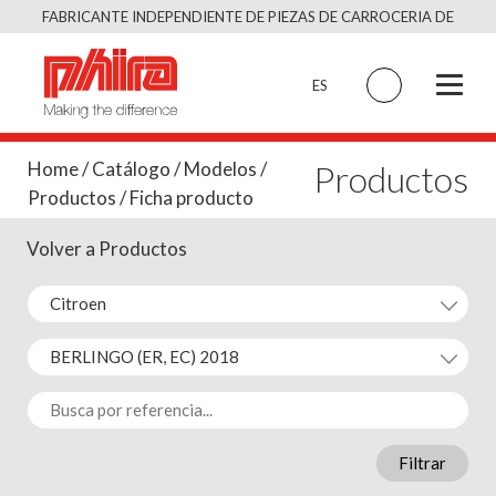
Saltar
FABRICANTE INDEPENDIENTE DE PIEZAS DE CARROCERIA DE
al
CALIDAD EQUIVALENTE AL ORIGINAL
contenido
ES
Productos
Home
/
Catálogo
/
Modelos
/
Productos
/ Ficha producto
Volver a Productos
Filtrar