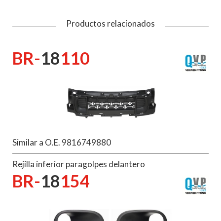
Productos relacionados
BR-
18
110
Similar a O.E. 9816749880
Rejilla inferior paragolpes delantero
BR-
18
154