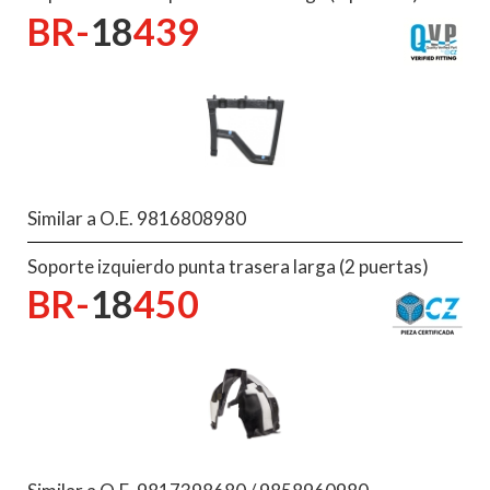
BR-
18
439
Similar a O.E. 9816808980
Soporte izquierdo punta trasera larga (2 puertas)
BR-
18
450