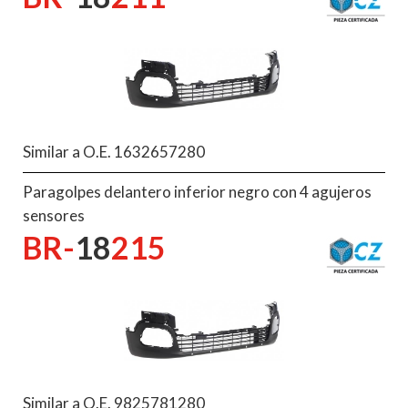
Similar a O.E. 1632657280
Paragolpes delantero inferior negro con 4 agujeros
sensores
BR-
18
215
Similar a O.E. 9825781280