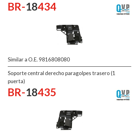
BR-
18
434
Similar a O.E. 9816808080
Soporte central derecho paragolpes trasero (1
puerta)
BR-
18
435