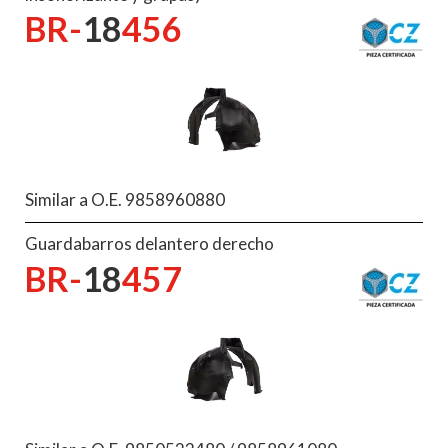
BR-
18
456
Similar a O.E. 9858960880
Guardabarros delantero derecho
BR-
18
457