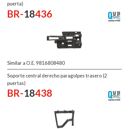
puerta)
BR-
18
436
Similar a O.E. 9816808480
Soporte central derecho paragolpes trasero (2
puertas)
BR-
18
438