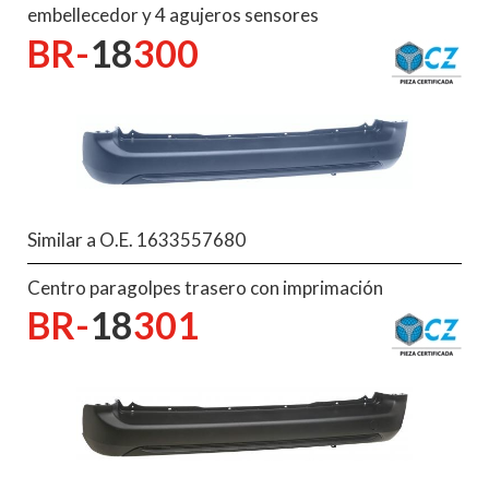
embellecedor y 4 agujeros sensores
BR-
18
300
Similar a O.E. 1633557680
Centro paragolpes trasero con imprimación
BR-
18
301