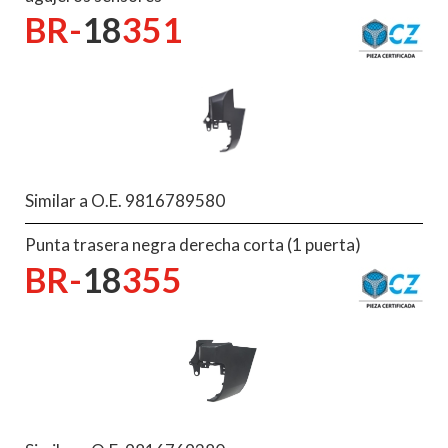
BR-
18
351
Similar a O.E. 9816789580
Punta trasera negra derecha corta (1 puerta)
BR-
18
355