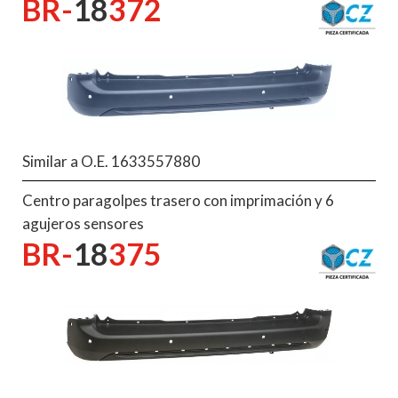
BR-
18
372
Similar a O.E. 1633557880
Centro paragolpes trasero con imprimación y 6
agujeros sensores
BR-
18
375