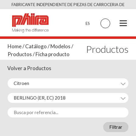
Saltar
FABRICANTE INDEPENDIENTE DE PIEZAS DE CARROCERIA DE
al
CALIDAD EQUIVALENTE AL ORIGINAL
contenido
ES
Productos
Home
/
Catálogo
/
Modelos
/
Productos
/ Ficha producto
Volver a Productos
Filtrar