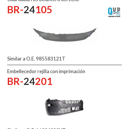
BR-
24
105
Similar a O.E. 985583121T
Embellecedor rejilla con imprimación
BR-
24
201