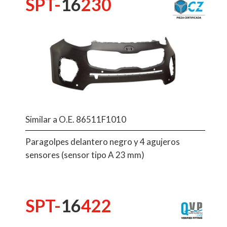
SPT-
16
230
Similar a O.E. 86511F1010
Paragolpes delantero negro y 4 agujeros
sensores (sensor tipo A 23 mm)
SPT-
16
422