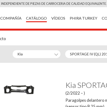
Saltar
 INDEPENDIENTE DE PIEZAS DE CARROCERIA DE CALIDAD EQUIVALENTE 
al
contenido
COMPAÑÍA
CATÁLOGO
VÍDEOS
PHIRA TURKEY
C
ucto
Kia SPORTA
(2/2022 – )
Paragolpes delantero n
(sensor tipo B 25 mm)