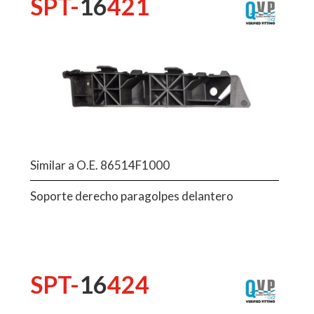
SPT-
16
421
Similar a O.E. 86514F1000
Soporte derecho paragolpes delantero
SPT-
16
424