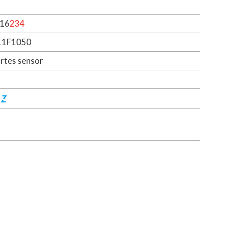
16
234
11F1050
rtes sensor