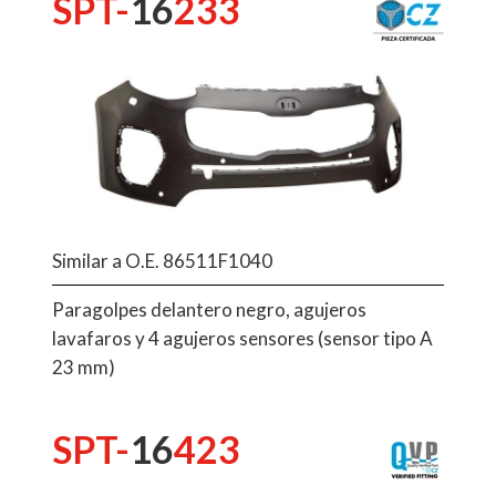
SPT-
16
233
Similar a O.E. 86511F1040
Paragolpes delantero negro, agujeros
lavafaros y 4 agujeros sensores (sensor tipo A
23 mm)
SPT-
16
423