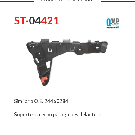
ST-
04
421
Similar a O.E. 24460284
Soporte derecho paragolpes delantero