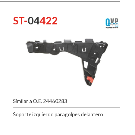
ST-
04
422
Similar a O.E. 24460283
Soporte izquierdo paragolpes delantero