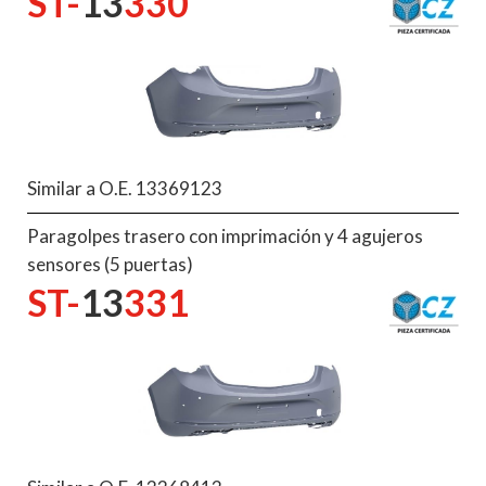
ST-
13
330
Similar a O.E. 13369123
Paragolpes trasero con imprimación y 4 agujeros
sensores (5 puertas)
ST-
13
331