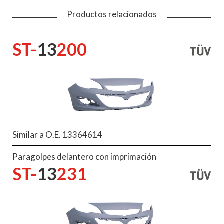
Productos relacionados
ST-
13
200
Similar a O.E. 13364614
Paragolpes delantero con imprimación
ST-
13
231