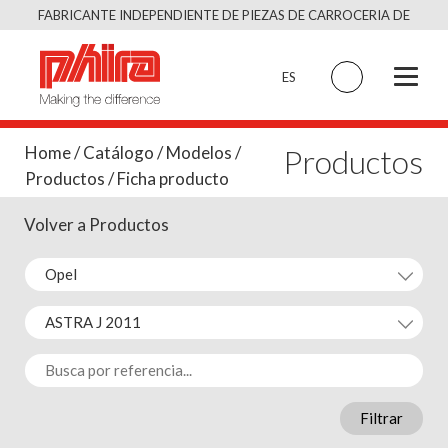
Saltar
FABRICANTE INDEPENDIENTE DE PIEZAS DE CARROCERIA DE
al
CALIDAD EQUIVALENTE AL ORIGINAL
contenido
ES
Productos
Home
/
Catálogo
/
Modelos
/
Productos
/ Ficha producto
Volver a Productos
Filtrar