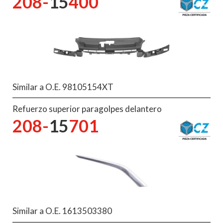
208-
15
400
Similar a O.E. 98105154XT
Refuerzo superior paragolpes delantero
208-
15
701
Similar a O.E. 1613503380