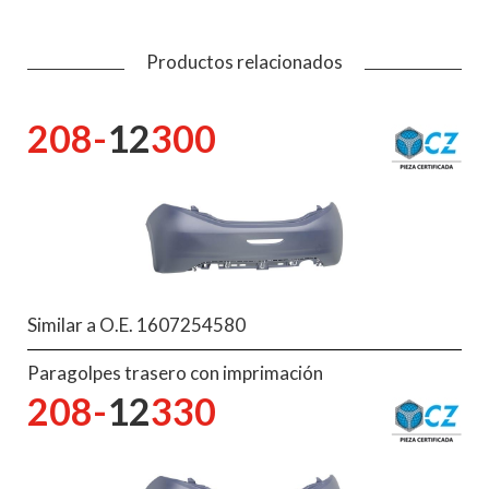
Productos relacionados
208-
12
300
Similar a O.E. 1607254580
Paragolpes trasero con imprimación
208-
12
330