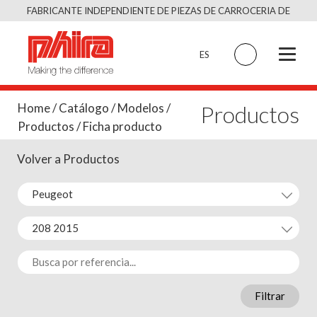
Saltar
FABRICANTE INDEPENDIENTE DE PIEZAS DE CARROCERIA DE
al
CALIDAD EQUIVALENTE AL ORIGINAL
contenido
ES
Productos
Home
/
Catálogo
/
Modelos
/
Productos
/ Ficha producto
Volver a Productos
Filtrar