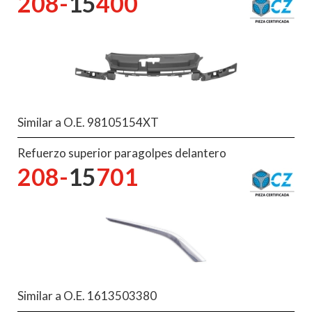
208-
15
400
Similar a O.E. 98105154XT
Refuerzo superior paragolpes delantero
208-
15
701
Similar a O.E. 1613503380