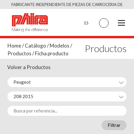
Saltar
FABRICANTE INDEPENDIENTE DE PIEZAS DE CARROCERIA DE
al
CALIDAD EQUIVALENTE AL ORIGINAL
contenido
ES
Productos
Home
/
Catálogo
/
Modelos
/
Productos
/ Ficha producto
Volver a Productos
Filtrar