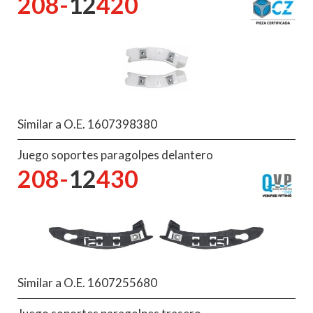
208-
12
420
Similar a O.E. 1607398380
Juego soportes paragolpes delantero
208-
12
430
Similar a O.E. 1607255680