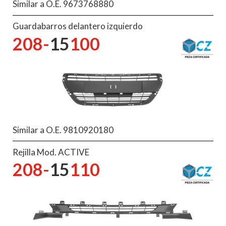
Similar a O.E. 9673768880
Guardabarros delantero izquierdo
208-
15
100
Similar a O.E. 9810920180
Rejilla Mod. ACTIVE
208-
15
110