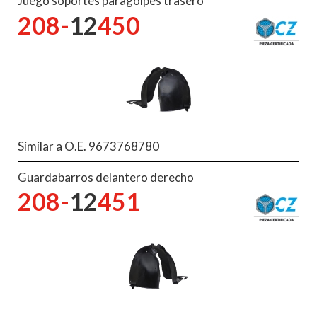
Juego soportes paragolpes trasero
208-
12
450
Similar a O.E. 9673768780
Guardabarros delantero derecho
208-
12
451