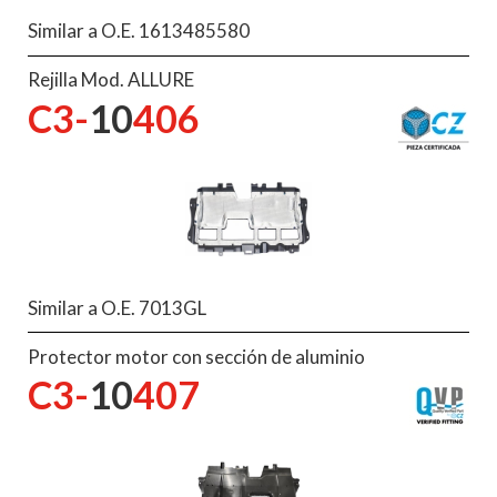
Similar a O.E. 1613485580
Rejilla Mod. ALLURE
C3-
10
406
Similar a O.E. 7013GL
Protector motor con sección de aluminio
C3-
10
407