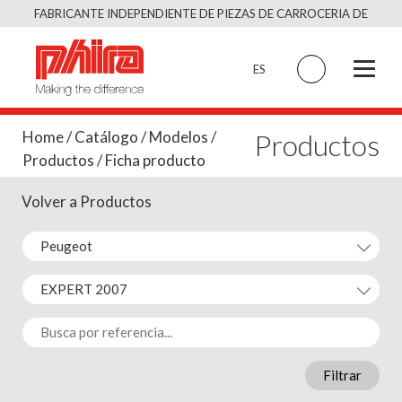
Saltar
FABRICANTE INDEPENDIENTE DE PIEZAS DE CARROCERIA DE
al
CALIDAD EQUIVALENTE AL ORIGINAL
contenido
ES
Productos
Home
/
Catálogo
/
Modelos
/
Productos
/ Ficha producto
Volver a Productos
Filtrar