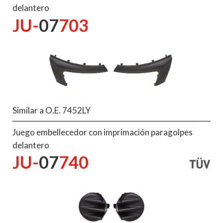
delantero
JU-
07
703
Similar a O.E. 7452LY
Juego embellecedor con imprimación paragolpes
delantero
JU-
07
740