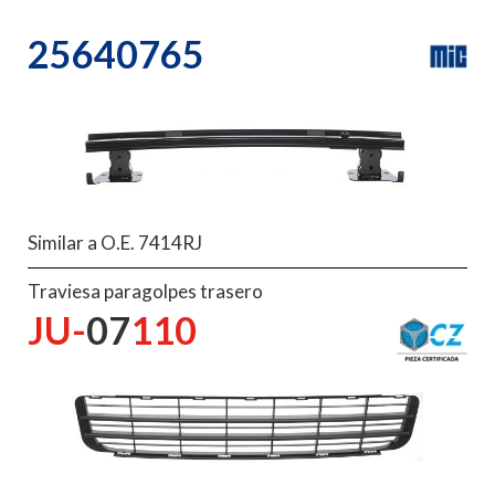
25640765
Similar a O.E. 7414RJ
Traviesa paragolpes trasero
JU-
07
110