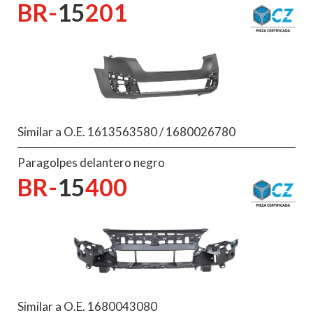
BR-
15
201
Similar a O.E. 1613563580 / 1680026780
Paragolpes delantero negro
BR-
15
400
Similar a O.E. 1680043080