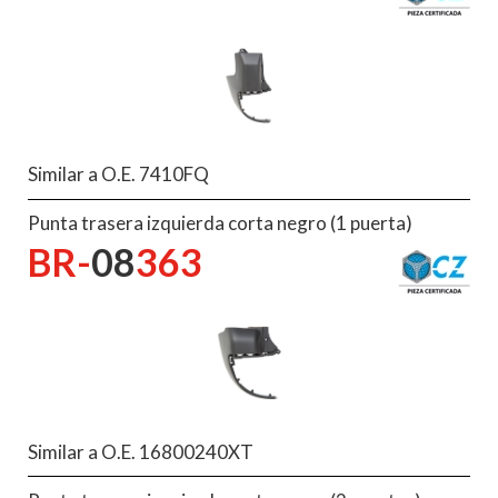
Similar a O.E. 7410FQ
Punta trasera izquierda corta negro (1 puerta)
BR-
08
363
Similar a O.E. 16800240XT