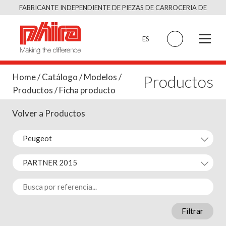
Saltar
FABRICANTE INDEPENDIENTE DE PIEZAS DE CARROCERIA DE
al
CALIDAD EQUIVALENTE AL ORIGINAL
contenido
ES
Productos
Home
/
Catálogo
/
Modelos
/
Productos
/ Ficha producto
Volver a Productos
Filtrar