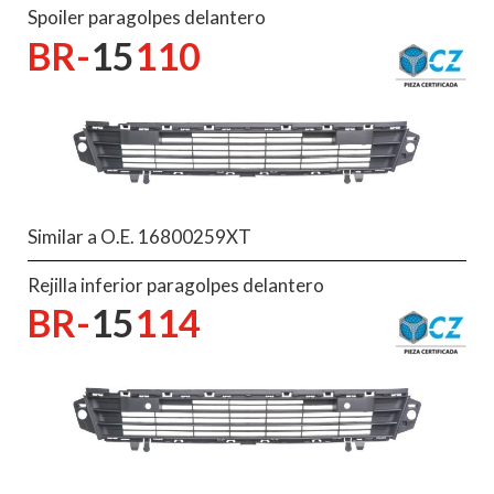
Spoiler paragolpes delantero
BR-
15
110
Similar a O.E. 16800259XT
Rejilla inferior paragolpes delantero
BR-
15
114