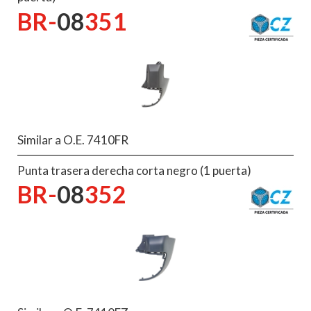
BR-
08
351
Similar a O.E. 7410FR
Punta trasera derecha corta negro (1 puerta)
BR-
08
352