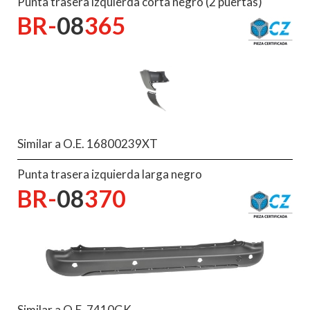
Punta trasera izquierda corta negro (2 puertas)
BR-
08
365
Similar a O.E. 16800239XT
Punta trasera izquierda larga negro
BR-
08
370
Similar a O.E. 7410GK