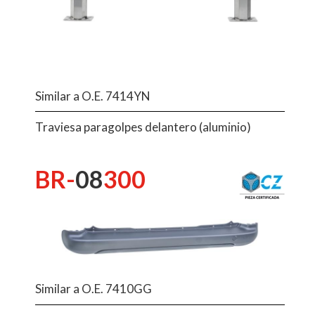
Similar a O.E. 7414YN
Traviesa paragolpes delantero (aluminio)
BR-
08
300
Similar a O.E. 7410GG