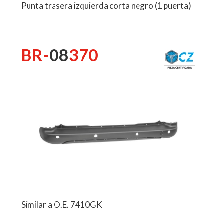
Punta trasera izquierda corta negro (1 puerta)
BR-
08
370
Similar a O.E. 7410GK