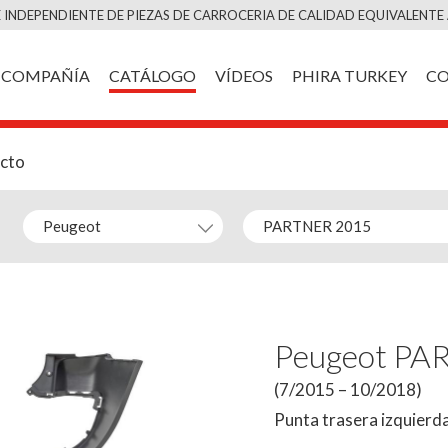
Saltar
 INDEPENDIENTE DE PIEZAS DE CARROCERIA DE CALIDAD EQUIVALENTE 
al
contenido
COMPAÑÍA
CATÁLOGO
VÍDEOS
PHIRA TURKEY
C
ucto
Peugeot PA
(7/2015 – 10/2018)
Punta trasera izquierda