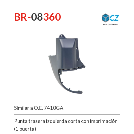
BR-
08
360
Similar a O.E. 7410GA
Punta trasera izquierda corta con imprimación
(1 puerta)