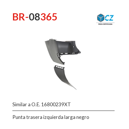
BR-
08
365
Similar a O.E. 16800239XT
Punta trasera izquierda larga negro