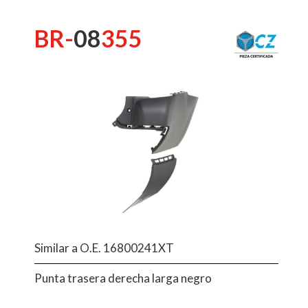
BR-
08
355
Similar a O.E. 16800241XT
Punta trasera derecha larga negro