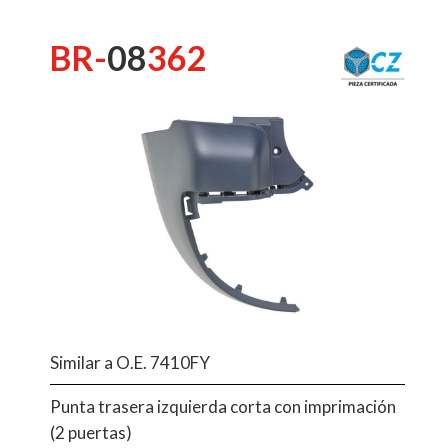
BR-
08
362
Similar a O.E. 7410FY
Punta trasera izquierda corta con imprimación
(2 puertas)