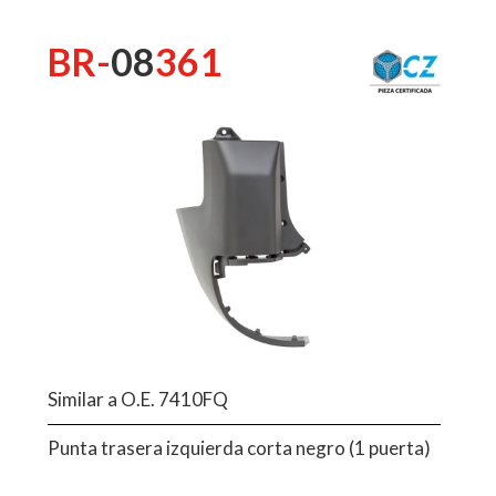
BR-
08
361
Similar a O.E. 7410FQ
Punta trasera izquierda corta negro (1 puerta)