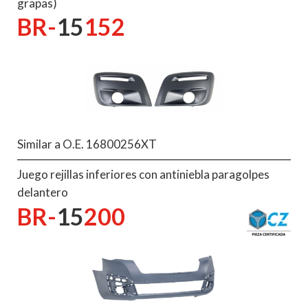
grapas)
BR-
15
152
Similar a O.E. 16800256XT
Juego rejillas inferiores con antiniebla paragolpes
delantero
BR-
15
200