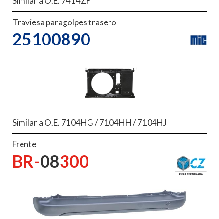
Similar a O.E. 7414ZF
Traviesa paragolpes trasero
25100890
Similar a O.E. 7104HG / 7104HH / 7104HJ
Frente
BR-
08
300