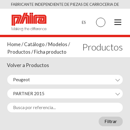
Saltar
FABRICANTE INDEPENDIENTE DE PIEZAS DE CARROCERIA DE
al
CALIDAD EQUIVALENTE AL ORIGINAL
contenido
ES
Productos
Home
/
Catálogo
/
Modelos
/
Productos
/ Ficha producto
Volver a Productos
Filtrar