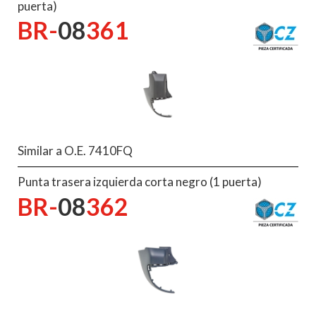
puerta)
BR-
08
361
Similar a O.E. 7410FQ
Punta trasera izquierda corta negro (1 puerta)
BR-
08
362