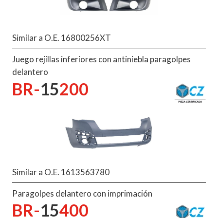
Similar a O.E. 16800256XT
Juego rejillas inferiores con antiniebla paragolpes
delantero
BR-
15
200
Similar a O.E. 1613563780
Paragolpes delantero con imprimación
BR-
15
400