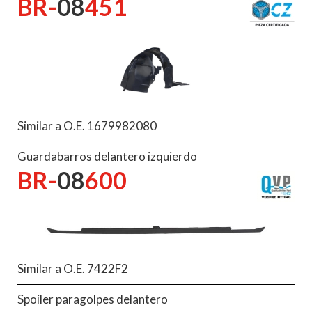
BR-
08
451
Similar a O.E. 1679982080
Guardabarros delantero izquierdo
BR-
08
600
Similar a O.E. 7422F2
Spoiler paragolpes delantero