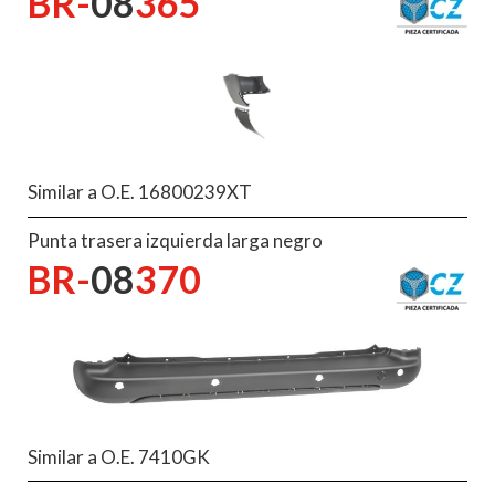
BR-
08
365
Similar a O.E. 16800239XT
Punta trasera izquierda larga negro
BR-
08
370
Similar a O.E. 7410GK