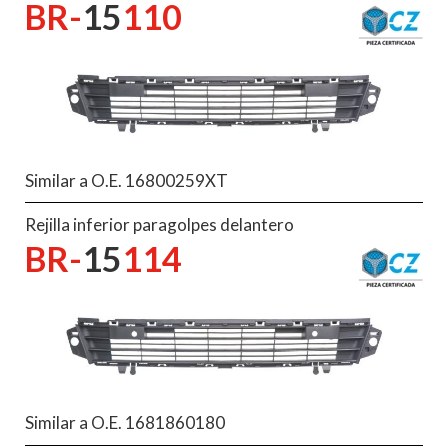
BR-
15
110
Similar a O.E. 16800259XT
Rejilla inferior paragolpes delantero
BR-
15
114
Similar a O.E. 1681860180