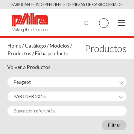
Saltar
FABRICANTE INDEPENDIENTE DE PIEZAS DE CARROCERIA DE
al
CALIDAD EQUIVALENTE AL ORIGINAL
contenido
ES
Productos
Home
/
Catálogo
/
Modelos
/
Productos
/ Ficha producto
Volver a Productos
Filtrar