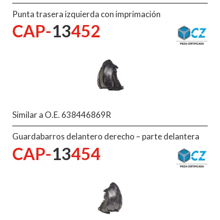
Punta trasera izquierda con imprimación
CAP-
13
452
Similar a O.E. 638446869R
Guardabarros delantero derecho – parte delantera
CAP-
13
454