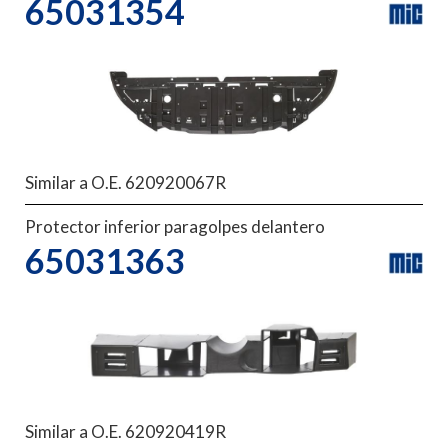
65031354
Similar a O.E. 620920067R
Protector inferior paragolpes delantero
65031363
Similar a O.E. 620920419R