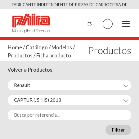
Saltar
FABRICANTE INDEPENDIENTE DE PIEZAS DE CARROCERIA DE
al
CALIDAD EQUIVALENTE AL ORIGINAL
contenido
ES
Productos
Home
/
Catálogo
/
Modelos
/
Productos
/ Ficha producto
Volver a Productos
Filtrar