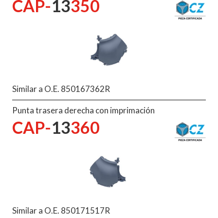
CAP-
13
350
Similar a O.E. 850167362R
Punta trasera derecha con imprimación
CAP-
13
360
Similar a O.E. 850171517R