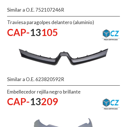
Similar a O.E. 752107246R
Traviesa paragolpes delantero (aluminio)
CAP-
13
105
Similar a O.E. 623820592R
Embellecedor rejilla negro brillante
CAP-
13
209