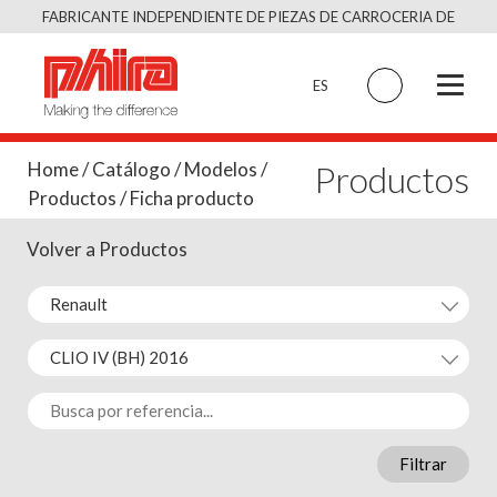
Saltar
FABRICANTE INDEPENDIENTE DE PIEZAS DE CARROCERIA DE
al
CALIDAD EQUIVALENTE AL ORIGINAL
contenido
ES
Productos
Home
/
Catálogo
/
Modelos
/
Productos
/ Ficha producto
Volver a Productos
Filtrar