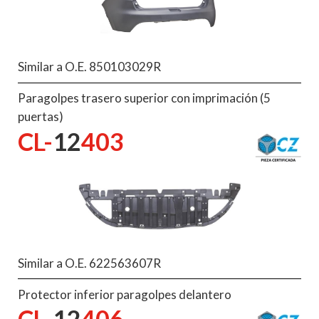
Similar a O.E. 850103029R
Paragolpes trasero superior con imprimación (5
puertas)
CL-
12
403
Similar a O.E. 622563607R
Protector inferior paragolpes delantero
CL-
12
406