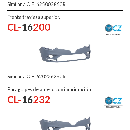
Similar a O.E. 625003860R
Frente traviesa superior.
CL-
16
200
Similar a O.E. 620226290R
Paragolpes delantero con imprimación
CL-
16
232