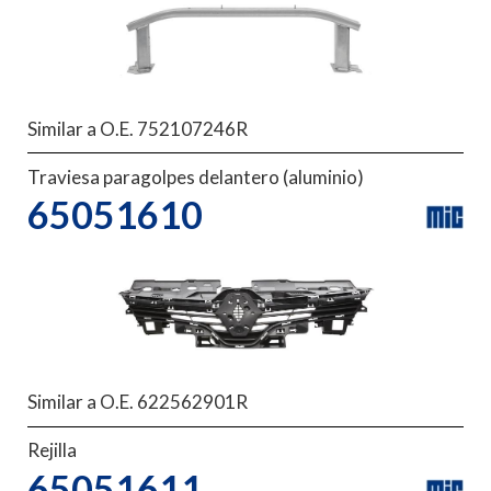
Similar a O.E. 752107246R
Traviesa paragolpes delantero (aluminio)
65051610
Similar a O.E. 622562901R
Rejilla
65051611