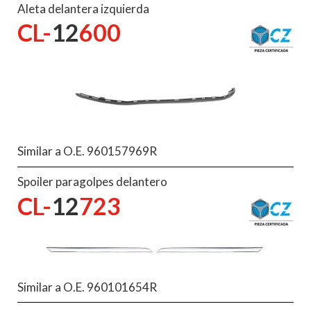
Aleta delantera izquierda
CL-
12
600
Similar a O.E. 960157969R
Spoiler paragolpes delantero
CL-
12
723
Similar a O.E. 960101654R