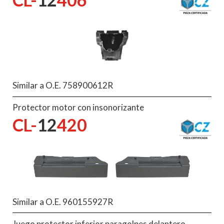
Similar a O.E. 758900612R
Protector motor con insonorizante
CL-
12
420
Similar a O.E. 960155927R
Juego protector inferior paragolpes delantero