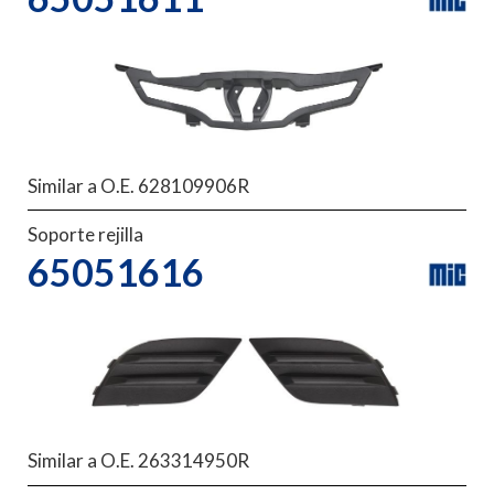
Similar a O.E. 628109906R
Soporte rejilla
65051616
Similar a O.E. 263314950R