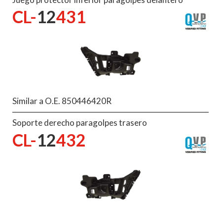
CL-
12
431
Similar a O.E. 850446420R
Soporte derecho paragolpes trasero
CL-
12
432