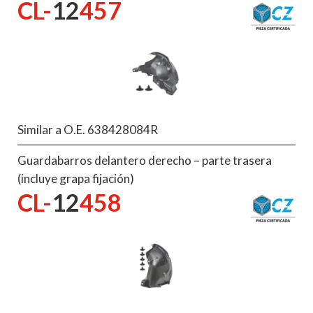
CL-
12
457
Similar a O.E. 638428084R
Guardabarros delantero derecho – parte trasera
(incluye grapa fijación)
CL-
12
458