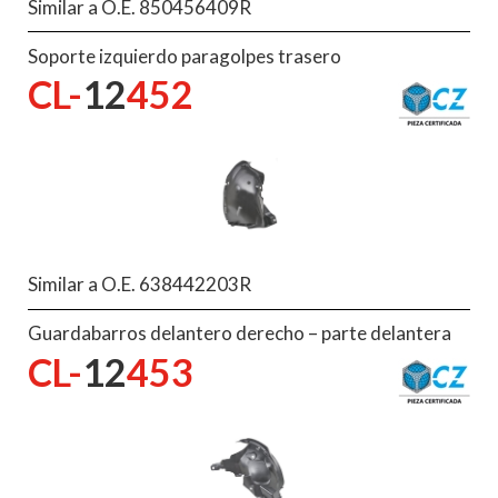
Similar a O.E. 850456409R
Soporte izquierdo paragolpes trasero
CL-
12
452
Similar a O.E. 638442203R
Guardabarros delantero derecho – parte delantera
CL-
12
453