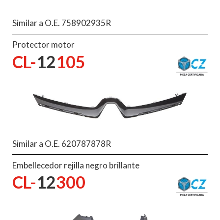
Similar a O.E. 758902935R
Protector motor
CL-
12
105
Similar a O.E. 620787878R
Embellecedor rejilla negro brillante
CL-
12
300