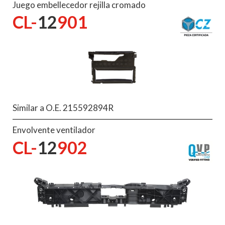
Juego embellecedor rejilla cromado
CL-
12
901
Similar a O.E. 215592894R
Envolvente ventilador
CL-
12
902