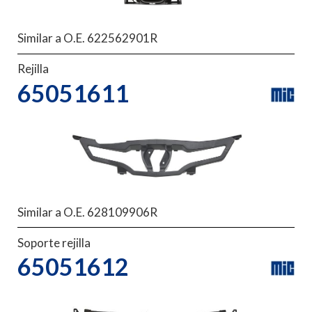
Similar a O.E. 622562901R
Rejilla
65051611
Similar a O.E. 628109906R
Soporte rejilla
65051612