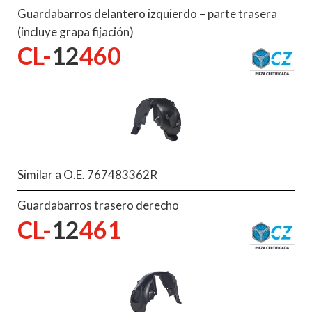
Guardabarros delantero izquierdo – parte trasera
(incluye grapa fijación)
CL-
12
460
Similar a O.E. 767483362R
Guardabarros trasero derecho
CL-
12
461