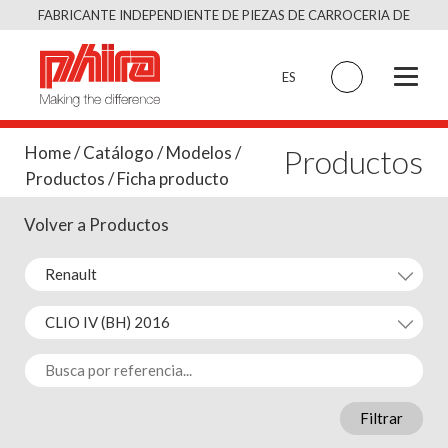
Saltar
FABRICANTE INDEPENDIENTE DE PIEZAS DE CARROCERIA DE
al
CALIDAD EQUIVALENTE AL ORIGINAL
contenido
ES
Productos
Home
/
Catálogo
/
Modelos
/
Productos
/ Ficha producto
Volver a Productos
Filtrar