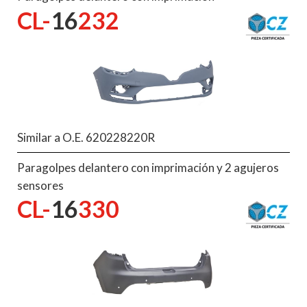
CL-
16
232
Similar a O.E. 620228220R
Paragolpes delantero con imprimación y 2 agujeros
sensores
CL-
16
330