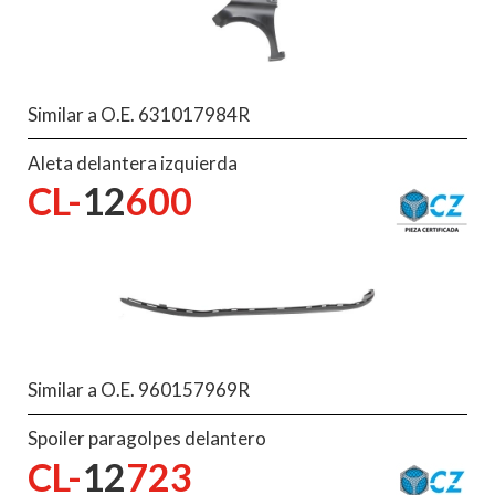
Similar a O.E. 631017984R
Aleta delantera izquierda
CL-
12
600
Similar a O.E. 960157969R
Spoiler paragolpes delantero
CL-
12
723