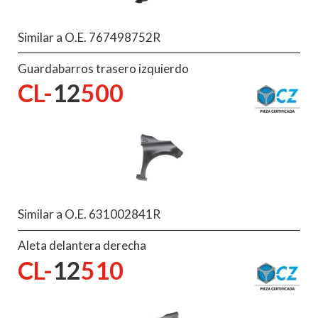
Similar a O.E. 767498752R
Guardabarros trasero izquierdo
CL-
12
500
Similar a O.E. 631002841R
Aleta delantera derecha
CL-
12
510