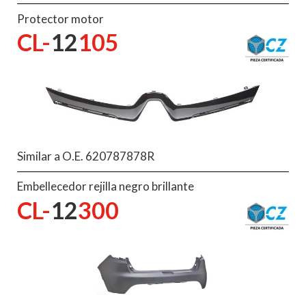
Protector motor
CL-
12
105
Similar a O.E. 620787878R
Embellecedor rejilla negro brillante
CL-
12
300