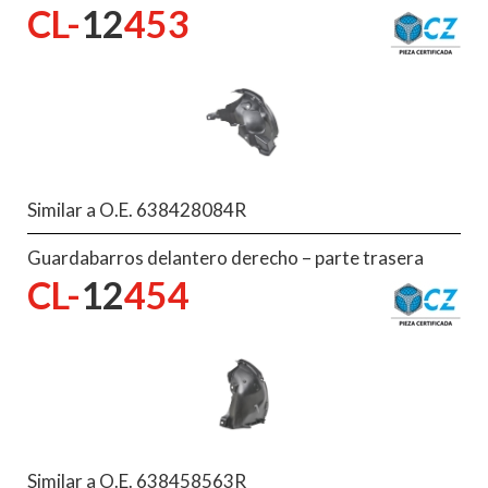
CL-
12
453
Similar a O.E. 638428084R
Guardabarros delantero derecho – parte trasera
CL-
12
454
Similar a O.E. 638458563R