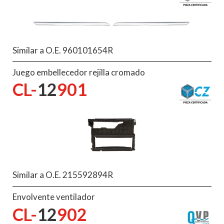
Similar a O.E. 960101654R
Juego embellecedor rejilla cromado
CL-
12
901
Similar a O.E. 215592894R
Envolvente ventilador
CL-
12
902