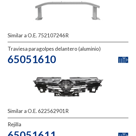
Similar a O.E. 752107246R
Traviesa paragolpes delantero (aluminio)
65051610
Similar a O.E. 622562901R
Rejilla
65051611