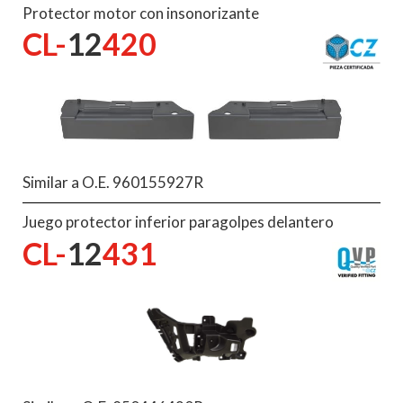
Protector motor con insonorizante
CL-
12
420
Similar a O.E. 960155927R
Juego protector inferior paragolpes delantero
CL-
12
431