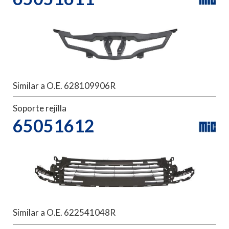
Similar a O.E. 628109906R
Soporte rejilla
65051612
Similar a O.E. 622541048R