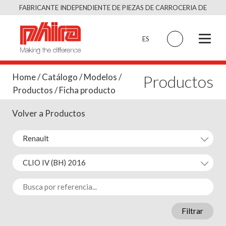
Saltar
FABRICANTE INDEPENDIENTE DE PIEZAS DE CARROCERIA DE
al
CALIDAD EQUIVALENTE AL ORIGINAL
contenido
ES
Productos
Home
/
Catálogo
/
Modelos
/
Productos
/ Ficha producto
Volver a Productos
Filtrar