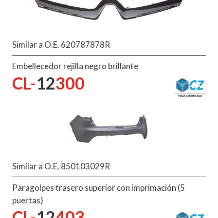
Similar a O.E. 620787878R
Embellecedor rejilla negro brillante
CL-
12
300
Similar a O.E. 850103029R
Paragolpes trasero superior con imprimación (5
puertas)
CL-
12
403