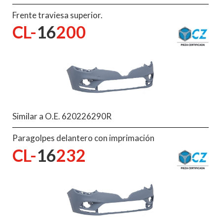
Frente traviesa superior.
CL-
16
200
Similar a O.E. 620226290R
Paragolpes delantero con imprimación
CL-
16
232