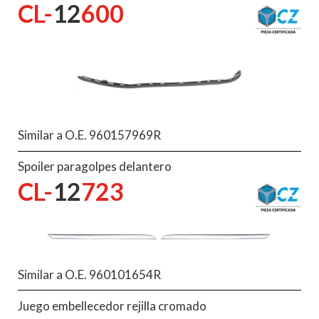
CL-
12
600
Similar a O.E. 960157969R
Spoiler paragolpes delantero
CL-
12
723
Similar a O.E. 960101654R
Juego embellecedor rejilla cromado