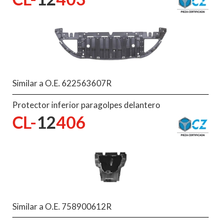
Similar a O.E. 622563607R
Protector inferior paragolpes delantero
CL-
12
406
Similar a O.E. 758900612R