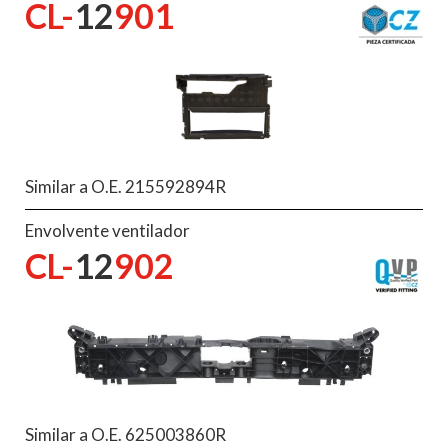
CL-
12
901
Similar a O.E. 215592894R
Envolvente ventilador
CL-
12
902
Similar a O.E. 625003860R