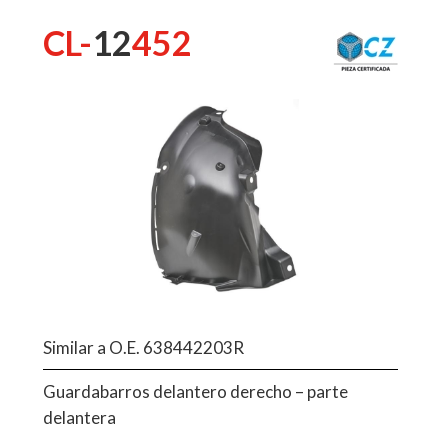
CL-
12
452
Similar a O.E. 638442203R
Guardabarros delantero derecho – parte
delantera