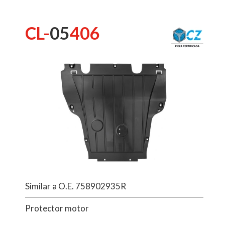
CL-
05
406
Similar a O.E. 758902935R
Protector motor