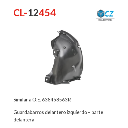
CL-
12
454
Similar a O.E. 638458563R
Guardabarros delantero izquierdo – parte
delantera