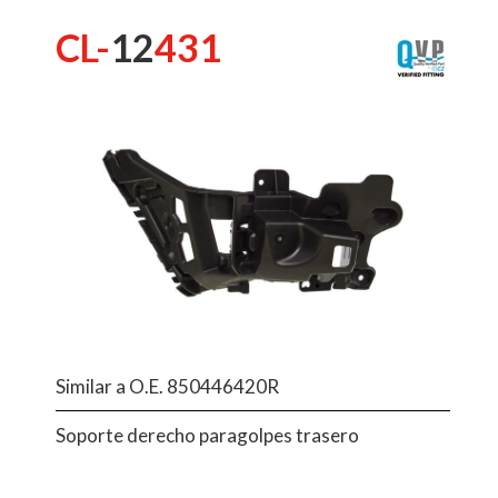
CL-
12
431
Similar a O.E. 850446420R
Soporte derecho paragolpes trasero