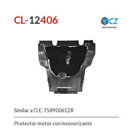
CL-
12
406
Similar a O.E. 758900612R
Protector motor con insonorizante