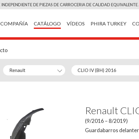
Saltar
 INDEPENDIENTE DE PIEZAS DE CARROCERIA DE CALIDAD EQUIVALENTE 
al
contenido
COMPAÑÍA
CATÁLOGO
VÍDEOS
PHIRA TURKEY
C
ucto
Renault CLI
(9/2016 – 8/2019)
Guardabarros delantero 