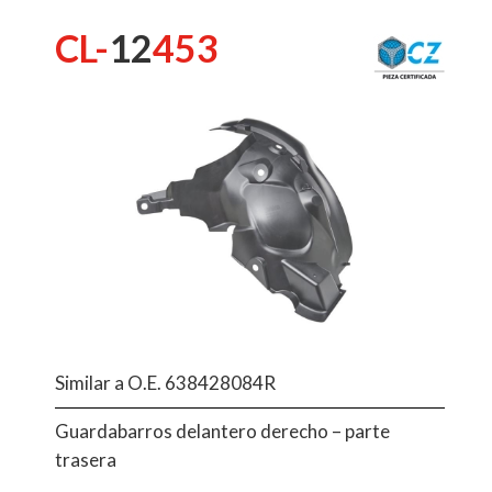
CL-
12
453
Similar a O.E. 638428084R
Guardabarros delantero derecho – parte
trasera