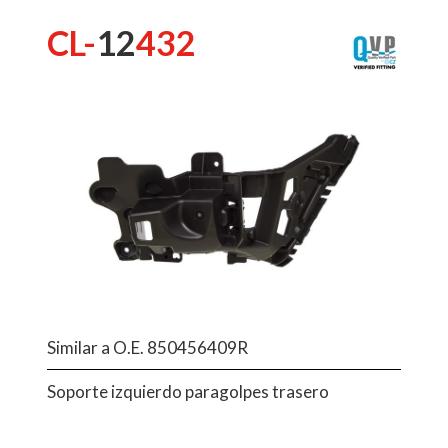
CL-
12
432
Similar a O.E. 850456409R
Soporte izquierdo paragolpes trasero