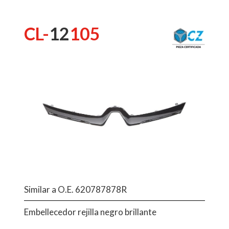
CL-
12
105
Similar a O.E. 620787878R
Embellecedor rejilla negro brillante