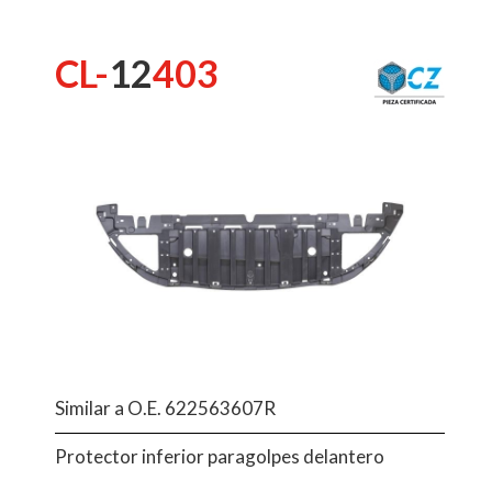
CL-
12
403
Similar a O.E. 622563607R
Protector inferior paragolpes delantero