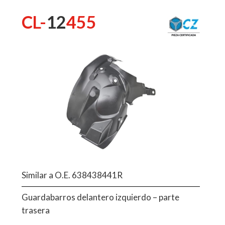
CL-
12
455
Similar a O.E. 638438441R
Guardabarros delantero izquierdo – parte
trasera