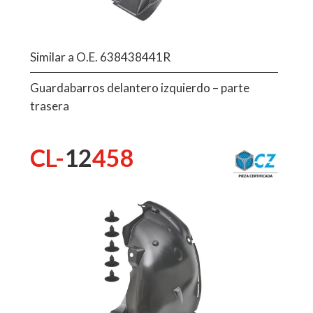
Similar a O.E. 638438441R
Guardabarros delantero izquierdo – parte
trasera
CL-
12
458