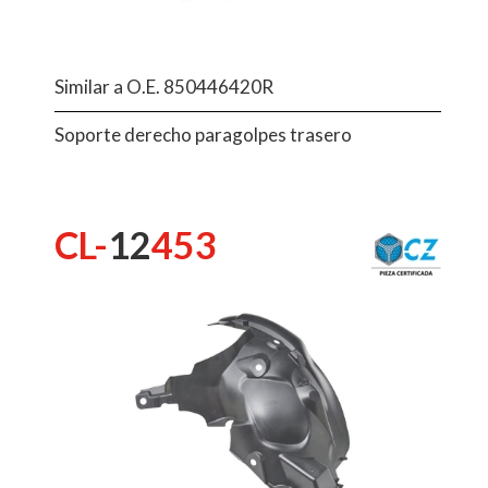
Similar a O.E. 850446420R
Soporte derecho paragolpes trasero
CL-
12
453