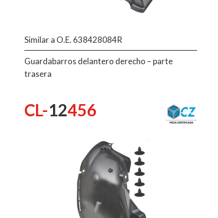
Similar a O.E. 638428084R
Guardabarros delantero derecho – parte
trasera
CL-
12
456