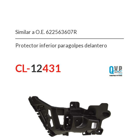
Similar a O.E. 622563607R
Protector inferior paragolpes delantero
CL-
12
431