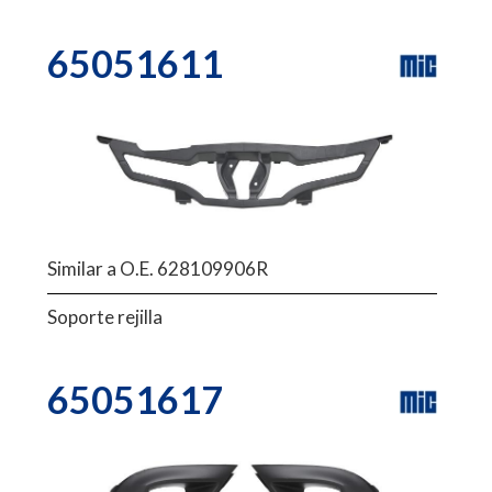
65051611
Similar a O.E. 628109906R
Soporte rejilla
65051617