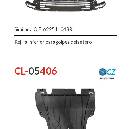
Similar a O.E. 622541048R
Rejilla inferior paragolpes delantero
CL-
05
406