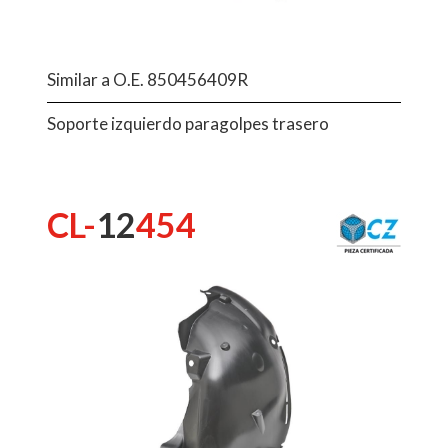
Similar a O.E. 850456409R
Soporte izquierdo paragolpes trasero
CL-
12
454