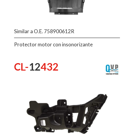
Similar a O.E. 758900612R
Protector motor con insonorizante
CL-
12
432