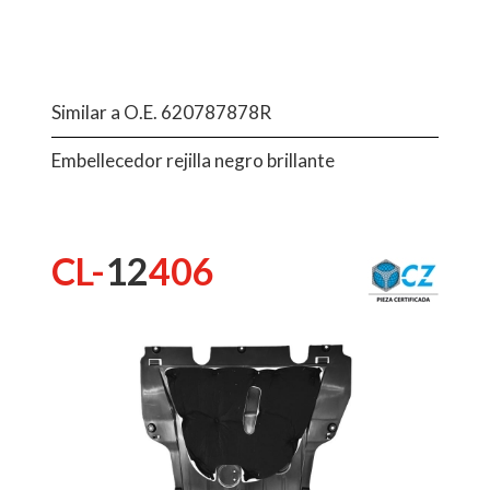
Similar a O.E. 620787878R
Embellecedor rejilla negro brillante
CL-
12
406