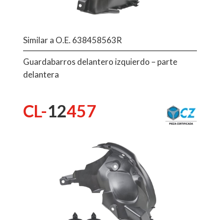
Similar a O.E. 638458563R
Guardabarros delantero izquierdo – parte
delantera
CL-
12
457