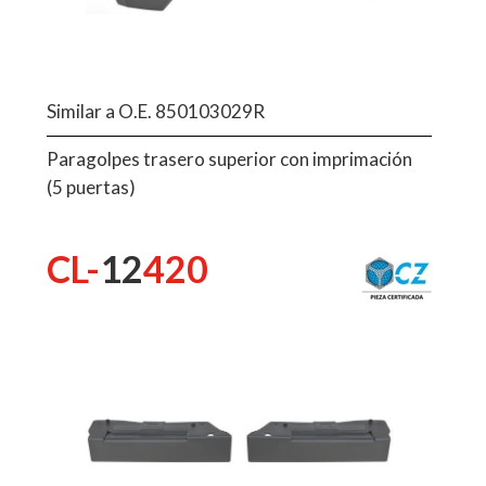
Similar a O.E. 850103029R
Paragolpes trasero superior con imprimación
(5 puertas)
CL-
12
420