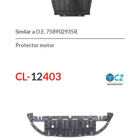
Similar a O.E. 758902935R
Protector motor
CL-
12
403