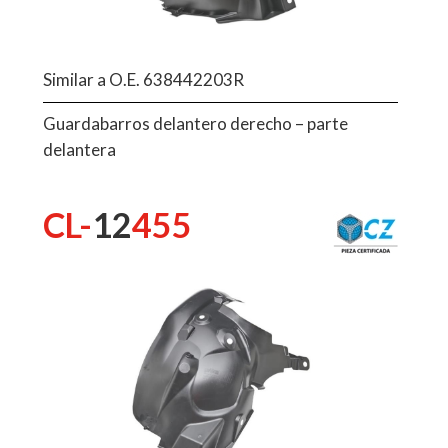
Similar a O.E. 638442203R
Guardabarros delantero derecho – parte
delantera
CL-
12
455