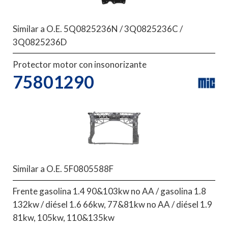
Similar a O.E. 5Q0825236N / 3Q0825236C /
3Q0825236D
Protector motor con insonorizante
75801290
Similar a O.E. 5F0805588F
Frente gasolina 1.4 90&103kw no AA / gasolina 1.8
132kw / diésel 1.6 66kw, 77&81kw no AA / diésel 1.9
81kw, 105kw, 110&135kw