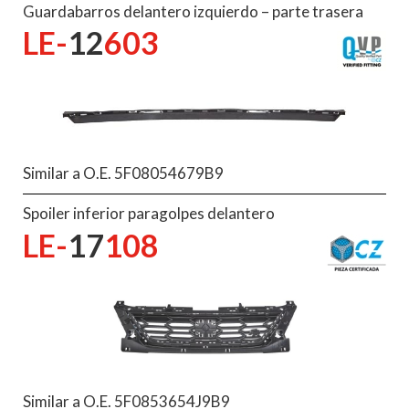
Guardabarros delantero izquierdo – parte trasera
LE-
12
603
Similar a O.E. 5F08054679B9
Spoiler inferior paragolpes delantero
LE-
17
108
Similar a O.E. 5F0853654J9B9