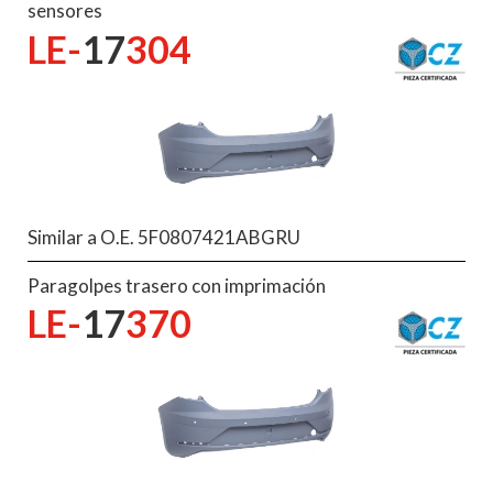
sensores
LE-
17
304
Similar a O.E. 5F0807421ABGRU
Paragolpes trasero con imprimación
LE-
17
370