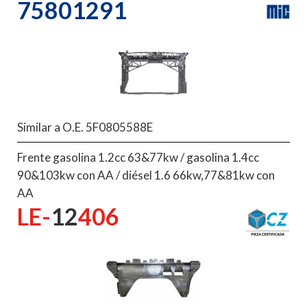
75801291
Similar a O.E. 5F0805588E
Frente gasolina 1.2cc 63&77kw / gasolina 1.4cc
90&103kw con AA / diésel 1.6 66kw,77&81kw con
AA
LE-
12
406