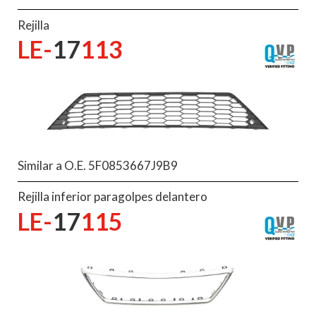
Rejilla
LE-
17
113
Similar a O.E. 5F0853667J9B9
Rejilla inferior paragolpes delantero
LE-
17
115