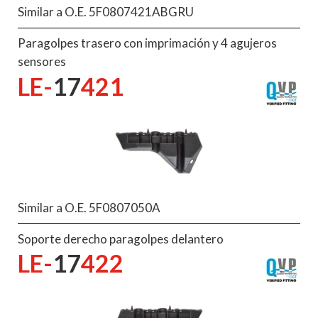
Similar a O.E. 5F0807421ABGRU
Paragolpes trasero con imprimación y 4 agujeros
sensores
LE-
17
421
Similar a O.E. 5F0807050A
Soporte derecho paragolpes delantero
LE-
17
422