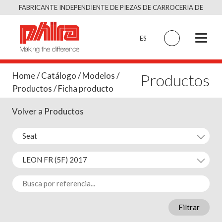
Saltar
FABRICANTE INDEPENDIENTE DE PIEZAS DE CARROCERIA DE
al
CALIDAD EQUIVALENTE AL ORIGINAL
contenido
ES
Productos
Home
/
Catálogo
/
Modelos
/
Productos
/ Ficha producto
Volver a Productos
Filtrar