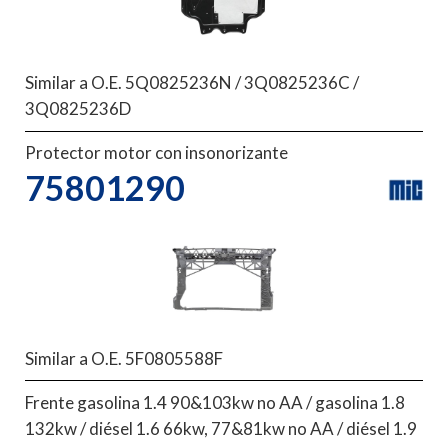
Similar a O.E. 5Q0825236N / 3Q0825236C /
3Q0825236D
Protector motor con insonorizante
75801290
Similar a O.E. 5F0805588F
Frente gasolina 1.4 90&103kw no AA / gasolina 1.8
132kw / diésel 1.6 66kw, 77&81kw no AA / diésel 1.9