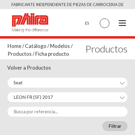
Saltar
FABRICANTE INDEPENDIENTE DE PIEZAS DE CARROCERIA DE
al
CALIDAD EQUIVALENTE AL ORIGINAL
contenido
ES
Productos
Home
/
Catálogo
/
Modelos
/
Productos
/ Ficha producto
Volver a Productos
Filtrar