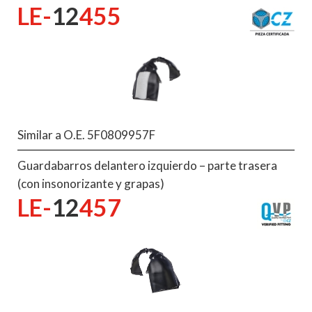
LE-
12
455
Similar a O.E. 5F0809957F
Guardabarros delantero izquierdo – parte trasera
(con insonorizante y grapas)
LE-
12
457