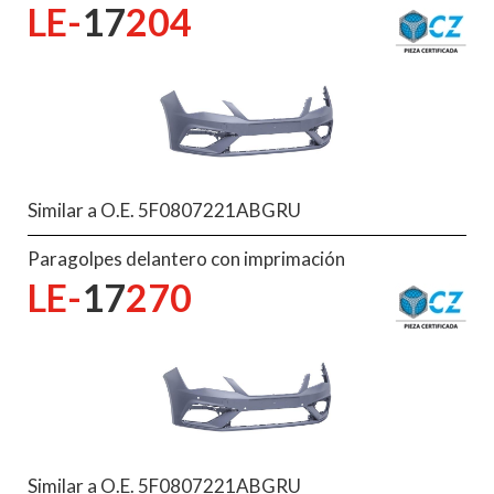
LE-
17
204
Similar a O.E. 5F0807221ABGRU
Paragolpes delantero con imprimación
LE-
17
270
Similar a O.E. 5F0807221ABGRU