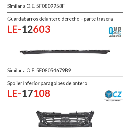
Similar a O.E. 5F0809958F
Guardabarros delantero derecho – parte trasera
LE-
12
603
Similar a O.E. 5F08054679B9
Spoiler inferior paragolpes delantero
LE-
17
108