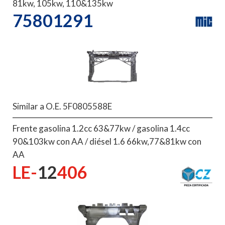
81kw, 105kw, 110&135kw
75801291
Similar a O.E. 5F0805588E
Frente gasolina 1.2cc 63&77kw / gasolina 1.4cc
90&103kw con AA / diésel 1.6 66kw,77&81kw con
AA
LE-
12
406