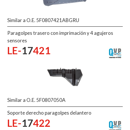
Similar a O.E. 5F0807421ABGRU
Paragolpes trasero con imprimación y 4 agujeros
sensores
LE-
17
421
Similar a O.E. 5F0807050A
Soporte derecho paragolpes delantero
LE-
17
422