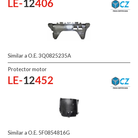
LE-
12
406
Similar a O.E. 3Q0825235A
Protector motor
LE-
12
452
Similar a O.E. 5F0854816G