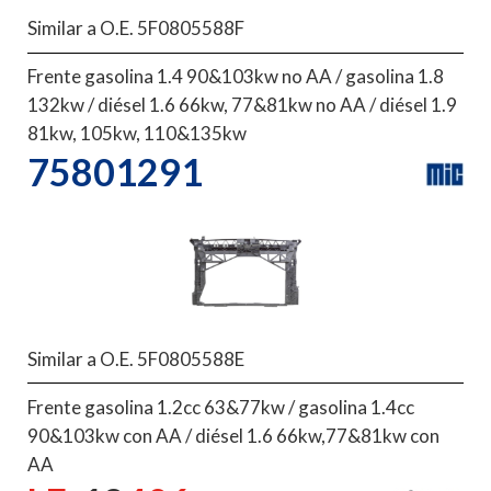
Similar a O.E. 5F0805588F
Frente gasolina 1.4 90&103kw no AA / gasolina 1.8
132kw / diésel 1.6 66kw, 77&81kw no AA / diésel 1.9
81kw, 105kw, 110&135kw
75801291
Similar a O.E. 5F0805588E
Frente gasolina 1.2cc 63&77kw / gasolina 1.4cc
90&103kw con AA / diésel 1.6 66kw,77&81kw con
AA