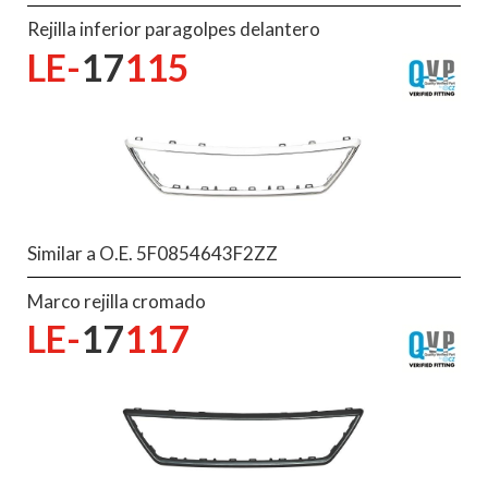
Rejilla inferior paragolpes delantero
LE-
17
115
Similar a O.E. 5F0854643F2ZZ
Marco rejilla cromado
LE-
17
117