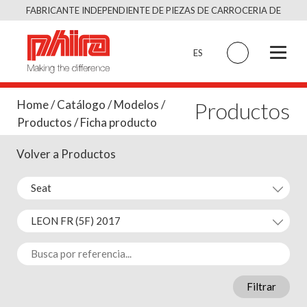
Saltar
FABRICANTE INDEPENDIENTE DE PIEZAS DE CARROCERIA DE
al
CALIDAD EQUIVALENTE AL ORIGINAL
contenido
ES
Productos
Home
/
Catálogo
/
Modelos
/
Productos
/ Ficha producto
Volver a Productos
Filtrar