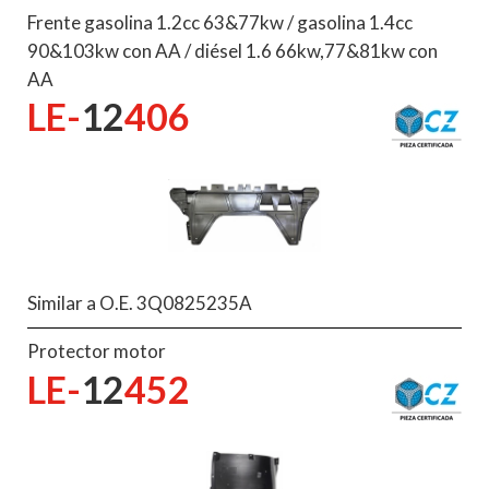
Frente gasolina 1.2cc 63&77kw / gasolina 1.4cc
90&103kw con AA / diésel 1.6 66kw,77&81kw con
AA
LE-
12
406
Similar a O.E. 3Q0825235A
Protector motor
LE-
12
452