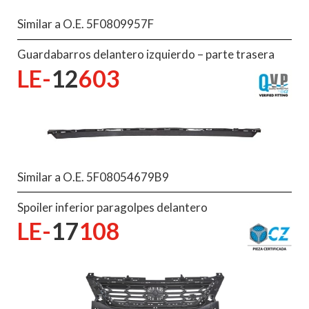
Similar a O.E. 5F0809957F
Guardabarros delantero izquierdo – parte trasera
LE-
12
603
Similar a O.E. 5F08054679B9
Spoiler inferior paragolpes delantero
LE-
17
108