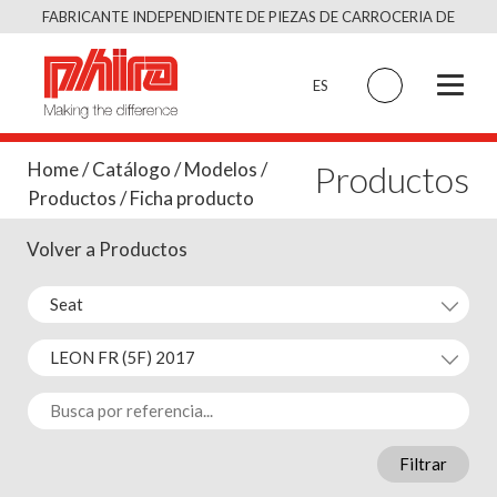
Saltar
FABRICANTE INDEPENDIENTE DE PIEZAS DE CARROCERIA DE
al
CALIDAD EQUIVALENTE AL ORIGINAL
contenido
ES
Productos
Home
/
Catálogo
/
Modelos
/
Productos
/ Ficha producto
Volver a Productos
Filtrar