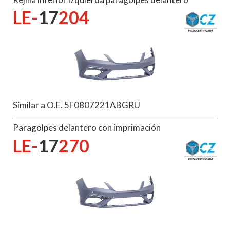
LE-
17
204
Similar a O.E. 5F0807221ABGRU
Paragolpes delantero con imprimación
LE-
17
270