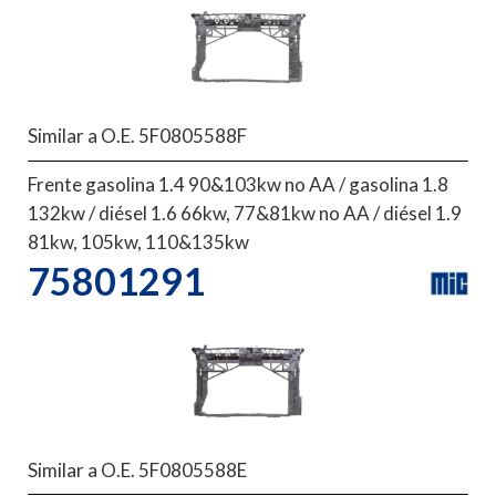
Similar a O.E. 5F0805588F
Frente gasolina 1.4 90&103kw no AA / gasolina 1.8
132kw / diésel 1.6 66kw, 77&81kw no AA / diésel 1.9
81kw, 105kw, 110&135kw
75801291
Similar a O.E. 5F0805588E