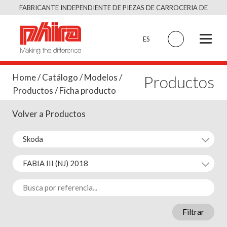
Saltar
FABRICANTE INDEPENDIENTE DE PIEZAS DE CARROCERIA DE
al
CALIDAD EQUIVALENTE AL ORIGINAL
contenido
ES
Productos
Home
/
Catálogo
/
Modelos
/
Productos
/ Ficha producto
Volver a Productos
Filtrar