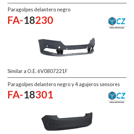
Paragolpes delantero negro
FA-
18
230
Similar a O.E. 6V0807221F
Paragolpes delantero negro y 4 agujeros sensores
FA-
18
301