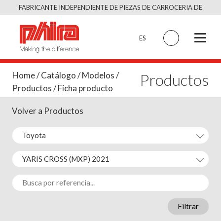
Saltar
FABRICANTE INDEPENDIENTE DE PIEZAS DE CARROCERIA DE
al
CALIDAD EQUIVALENTE AL ORIGINAL
contenido
ES
Productos
Home
/
Catálogo
/
Modelos
/
Productos
/ Ficha producto
Volver a Productos
Filtrar