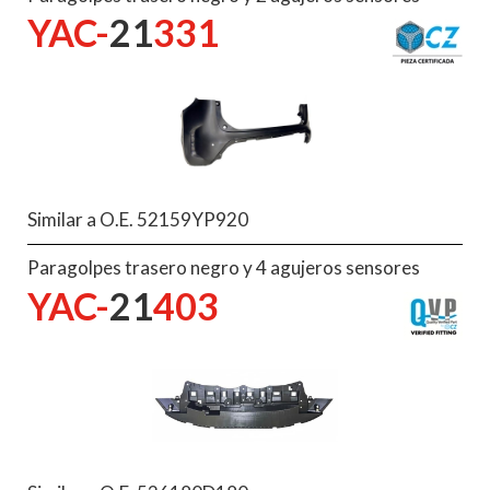
YAC-
21
331
Similar a O.E. 52159YP920
Paragolpes trasero negro y 4 agujeros sensores
YAC-
21
403