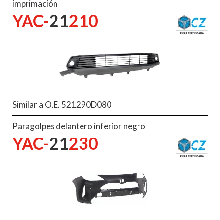
imprimación
YAC-
21
210
Similar a O.E. 521290D080
Paragolpes delantero inferior negro
YAC-
21
230