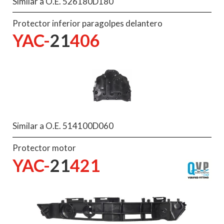
Similar a O.E. 526180D180
Protector inferior paragolpes delantero
YAC-
21
406
Similar a O.E. 514100D060
Protector motor
YAC-
21
421