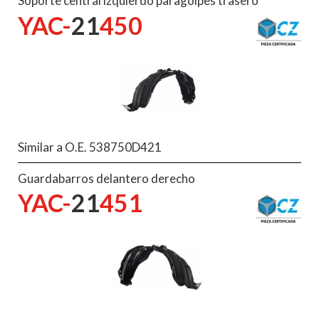
Soporte central izquierdo paragolpes trasero
YAC-
21
450
Similar a O.E. 538750D421
Guardabarros delantero derecho
YAC-
21
451