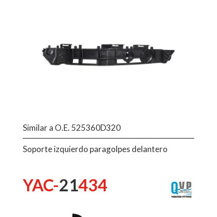
Similar a O.E. 525360D320
Soporte izquierdo paragolpes delantero
YAC-
21
434