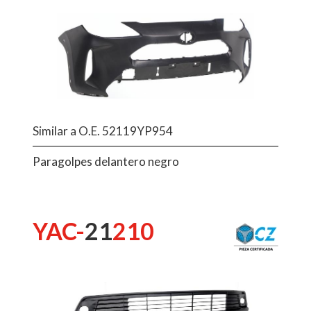
Similar a O.E. 52119YP954
Paragolpes delantero negro
YAC-
21
210