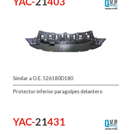
YAC-
21
403
Similar a O.E. 526180D180
Protector inferior paragolpes delantero
YAC-
21
431