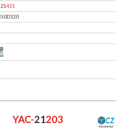
-
21
421
350D320
YAC-
21
203