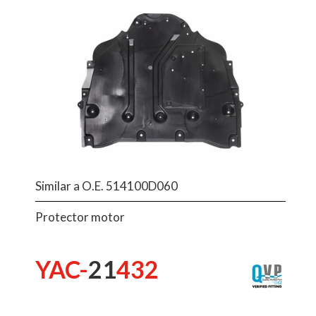
Similar a O.E. 514100D060
Protector motor
YAC-
21
432