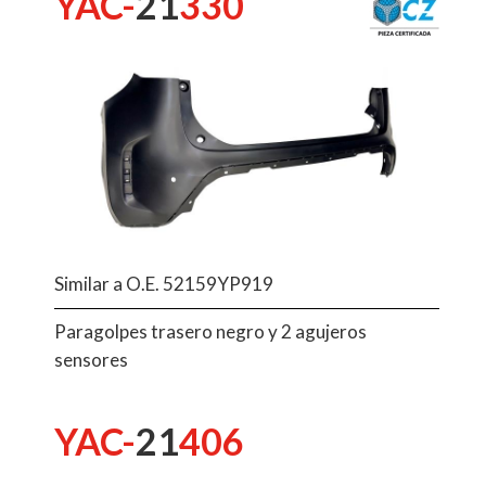
YAC-
21
330
Similar a O.E. 52159YP919
Paragolpes trasero negro y 2 agujeros
sensores
YAC-
21
406