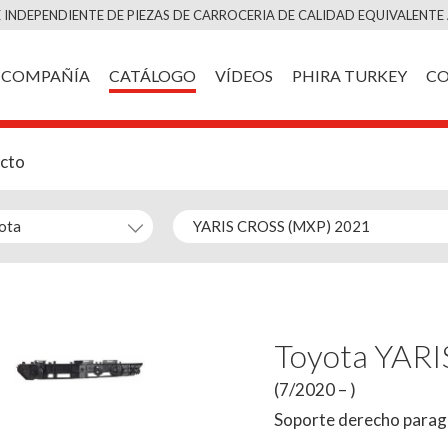
Saltar
 INDEPENDIENTE DE PIEZAS DE CARROCERIA DE CALIDAD EQUIVALENTE 
al
contenido
COMPAÑÍA
CATÁLOGO
VÍDEOS
PHIRA TURKEY
C
ucto
Toyota YAR
(7/2020 – )
Soporte derecho parag