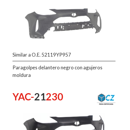
Similar a O.E. 52119YP957
Paragolpes delantero negro con agujeros
moldura
YAC-
21
230