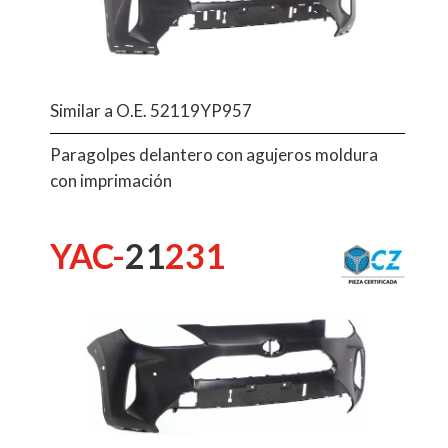
Similar a O.E. 52119YP957
Paragolpes delantero con agujeros moldura
con imprimación
YAC-
21
231