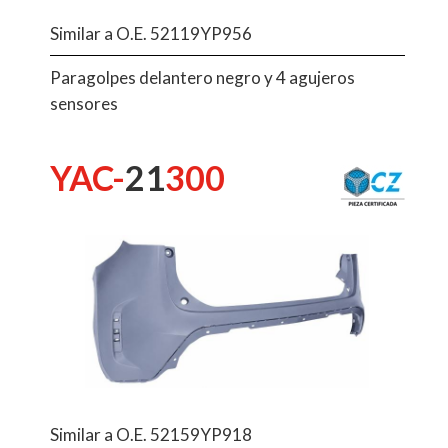
Similar a O.E. 52119YP956
Paragolpes delantero negro y 4 agujeros
sensores
YAC-
21
300
Similar a O.E. 52159YP918