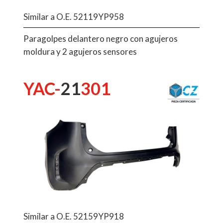
Similar a O.E. 52119YP958
Paragolpes delantero negro con agujeros
moldura y 2 agujeros sensores
YAC-
21
301
Similar a O.E. 52159YP918