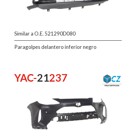
Similar a O.E. 521290D080
Paragolpes delantero inferior negro
YAC-
21
237