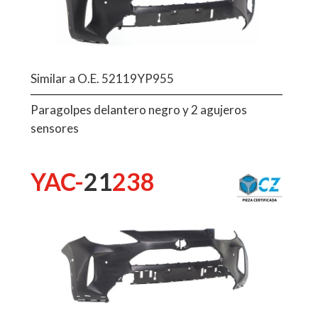
Similar a O.E. 52119YP955
Paragolpes delantero negro y 2 agujeros
sensores
YAC-
21
238