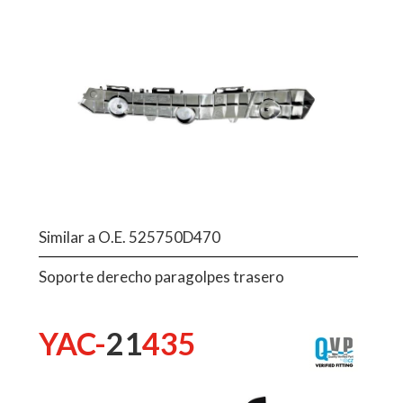
Similar a O.E. 525750D470
Soporte derecho paragolpes trasero
YAC-
21
435