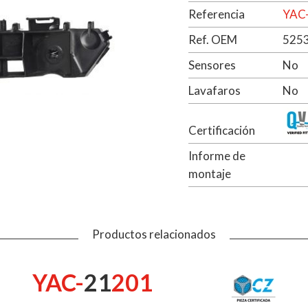
Referencia
YAC
Ref. OEM
525
Sensores
No
Lavafaros
No
Certificación
Informe de
montaje
Productos relacionados
YAC-
21
201