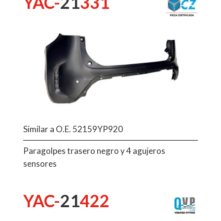
YAC-
21
331
Similar a O.E. 52159YP920
Paragolpes trasero negro y 4 agujeros
sensores
YAC-
21
422