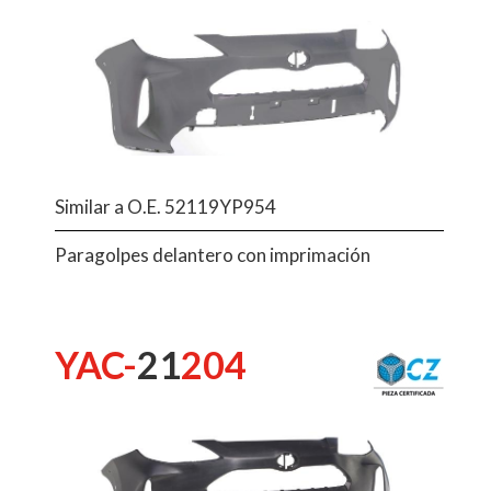
Similar a O.E. 52119YP954
Paragolpes delantero con imprimación
YAC-
21
204