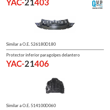
YAC-
21
403
Similar a O.E. 526180D180
Protector inferior paragolpes delantero
YAC-
21
406
Similar a O.E. 514100D060