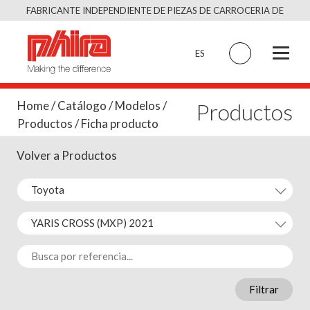
Saltar
FABRICANTE INDEPENDIENTE DE PIEZAS DE CARROCERIA DE
al
CALIDAD EQUIVALENTE AL ORIGINAL
contenido
ES
Productos
Home
/
Catálogo
/
Modelos
/
Productos
/ Ficha producto
Volver a Productos
Filtrar