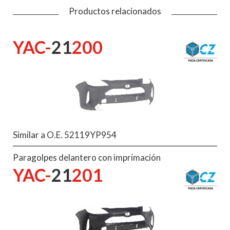
Productos relacionados
YAC-
21
200
Similar a O.E. 52119YP954
Paragolpes delantero con imprimación
YAC-
21
201