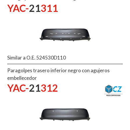
YAC-
21
311
Similar a O.E. 524530D110
Paragolpes trasero inferior negro con agujeros
embellecedor
YAC-
21
312