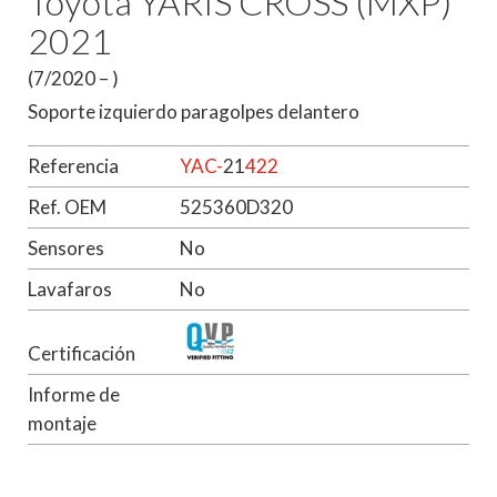
Toyota YARIS CROSS (MXP)
2021
(7/2020 – )
Soporte izquierdo paragolpes delantero
Referencia
YAC-
21
422
Ref. OEM
525360D320
Sensores
No
Lavafaros
No
Certificación
Informe de
montaje