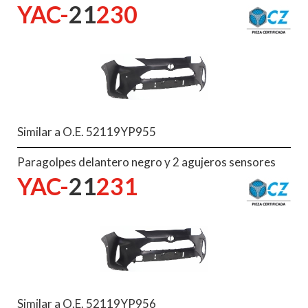
YAC-
21
230
Similar a O.E. 52119YP955
Paragolpes delantero negro y 2 agujeros sensores
YAC-
21
231
Similar a O.E. 52119YP956