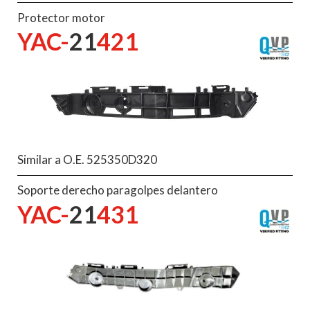
Protector motor
YAC-
21
421
Similar a O.E. 525350D320
Soporte derecho paragolpes delantero
YAC-
21
431