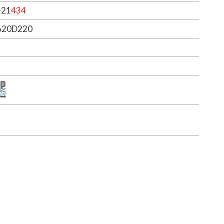
-
21
434
620D220