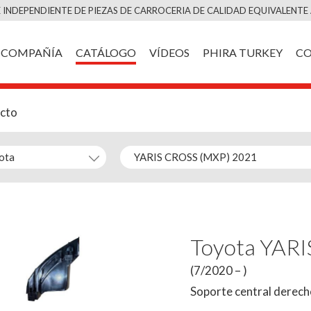
Saltar
 INDEPENDIENTE DE PIEZAS DE CARROCERIA DE CALIDAD EQUIVALENTE 
al
contenido
COMPAÑÍA
CATÁLOGO
VÍDEOS
PHIRA TURKEY
C
ucto
Toyota YAR
(7/2020 – )
Soporte central derech