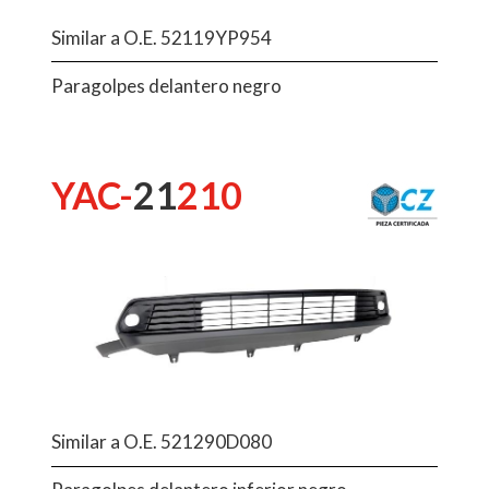
Similar a O.E. 52119YP954
Paragolpes delantero negro
YAC-
21
210
Similar a O.E. 521290D080