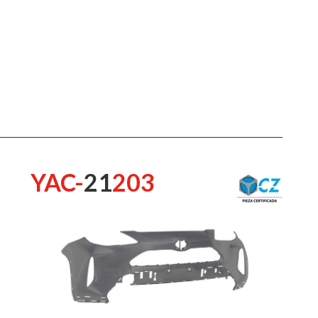
YAC-
21
203