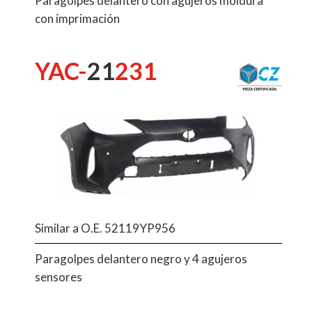
Paragolpes delantero con agujeros moldura
con imprimación
YAC-
21
231
Similar a O.E. 52119YP956
Paragolpes delantero negro y 4 agujeros
sensores