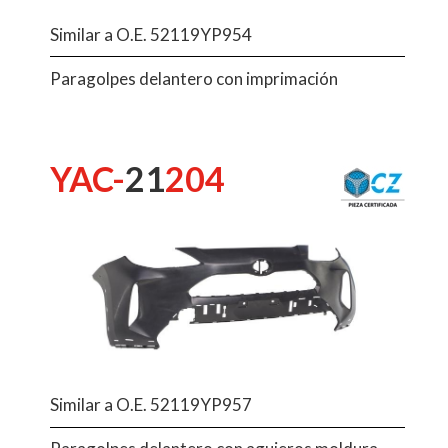
Similar a O.E. 52119YP954
Paragolpes delantero con imprimación
YAC-
21
204
Similar a O.E. 52119YP957