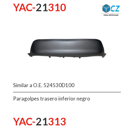
YAC-
21
310
Similar a O.E. 524530D100
Paragolpes trasero inferior negro
YAC-
21
313