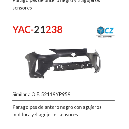
Paragolpes delantero negro y 2 agujeros
sensores
YAC-
21
238
Similar a O.E. 52119YP959
Paragolpes delantero negro con agujeros
moldura y 4 agujeros sensores