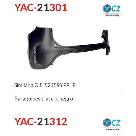
YAC-
21
301
Similar a O.E. 52159YP918
Paragolpes trasero negro
YAC-
21
312