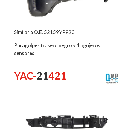
Similar a O.E. 52159YP920
Paragolpes trasero negro y 4 agujeros
sensores
YAC-
21
421