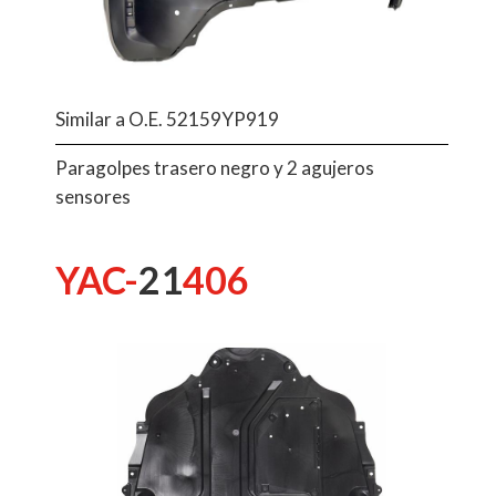
Similar a O.E. 52159YP919
Paragolpes trasero negro y 2 agujeros
sensores
YAC-
21
406