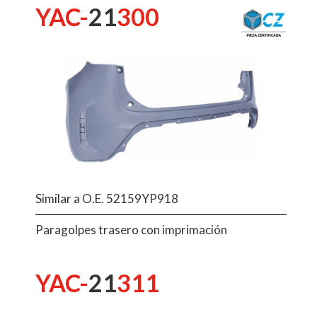
YAC-
21
300
Similar a O.E. 52159YP918
Paragolpes trasero con imprimación
YAC-
21
311