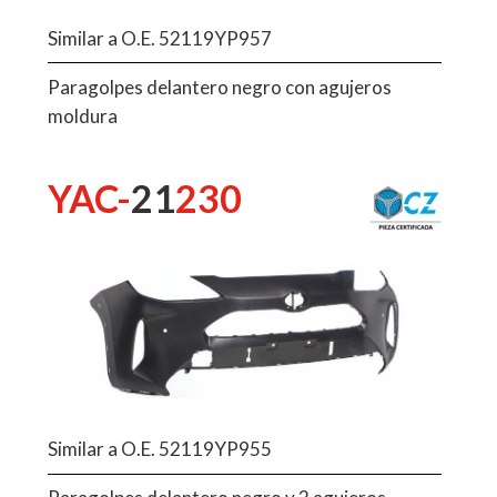
Similar a O.E. 52119YP957
Paragolpes delantero negro con agujeros
moldura
YAC-
21
230
Similar a O.E. 52119YP955