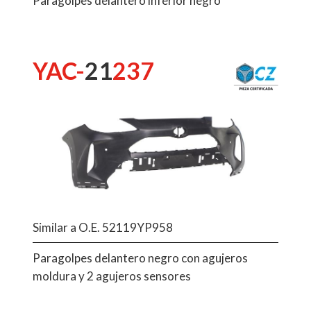
Paragolpes delantero inferior negro
YAC-
21
237
Similar a O.E. 52119YP958
Paragolpes delantero negro con agujeros
moldura y 2 agujeros sensores