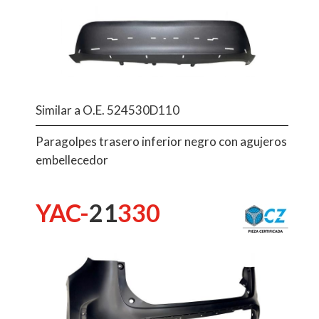
Similar a O.E. 524530D110
Paragolpes trasero inferior negro con agujeros
embellecedor
YAC-
21
330