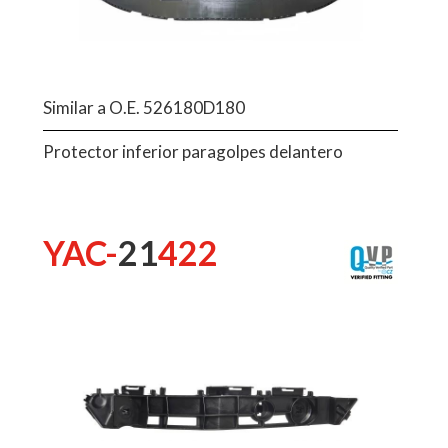
Similar a O.E. 526180D180
Protector inferior paragolpes delantero
YAC-
21
422