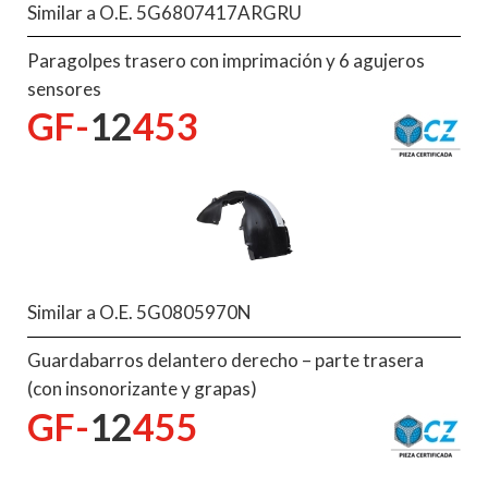
Similar a O.E. 5G6807417ARGRU
Paragolpes trasero con imprimación y 6 agujeros
sensores
GF-
12
453
Similar a O.E. 5G0805970N
Guardabarros delantero derecho – parte trasera
(con insonorizante y grapas)
GF-
12
455