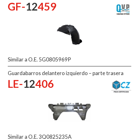
GF-
12
459
Similar a O.E. 5G0805969P
Guardabarros delantero izquierdo – parte trasera
LE-
12
406
Similar a O.E. 3Q0825235A