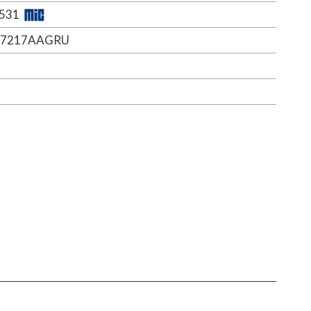
531
07217AAGRU