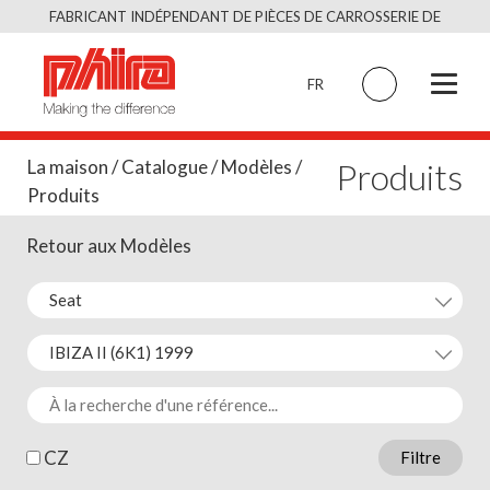
Skip
FABRICANT INDÉPENDANT DE PIÈCES DE CARROSSERIE DE
to
QUALITÉ ÉQUIVALENT À L’ORIGINAL
content
FR
Produits
La maison
/
Catalogue
/
Modèles
/
Produits
Retour aux Modèles
CZ
Filtre