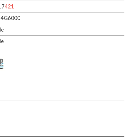
17
421
14G6000
de
de