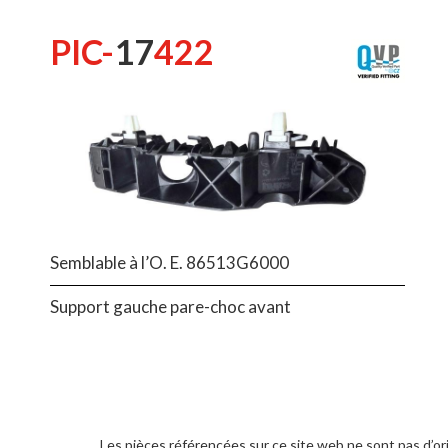
PIC-
17
422
Semblable à l’O. E. 86513G6000
Support gauche pare-choc avant
Les pièces référencées sur ce site web ne sont pas d’or