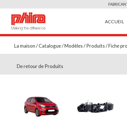
FABRICANT
ACCUEIL
La maison
/
Catalogue
/
Modèles
/
Produits
/ Fiche pr
De retour de Produits