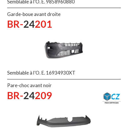
Semblable à l’O. E. 9858960880
Garde-boue avant droite
BR-
24
201
Semblable à l’O. E. 16934930XT
Pare-choc avant noir
BR-
24
209