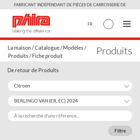
Skip
FABRICANT INDÉPENDANT DE PIÈCES DE CARROSSERIE DE
to
QUALITÉ ÉQUIVALENT À L’ORIGINAL
content
FR
Produits
La maison
/
Catalogue
/
Modèles
/
Produits
/ Fiche produit
De retour de Produits
Filtre