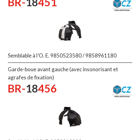
BR-
18
451
Semblable à l’O. E. 9850523580 / 9858961180
Garde-boue avant gauche (avec insonorisant et
agrafes de fixation)
BR-
18
456