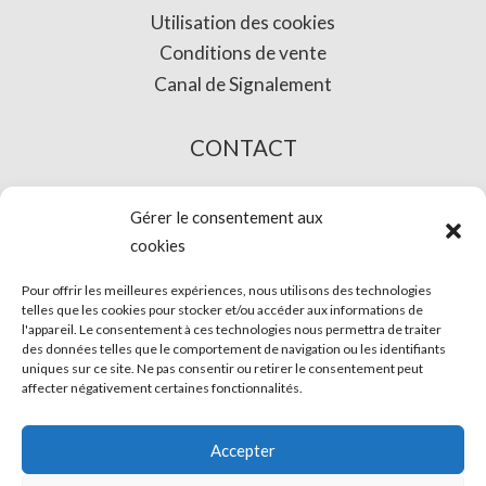
Utilisation des cookies
Conditions de vente
Canal de Signalement
CONTACT
L’ACHAT EN LIGNE
Gérer le consentement aux
cookies
Pour offrir les meilleures expériences, nous utilisons des technologies
telles que les cookies pour stocker et/ou accéder aux informations de
l'appareil. Le consentement à ces technologies nous permettra de traiter
des données telles que le comportement de navigation ou les identifiants
uniques sur ce site. Ne pas consentir ou retirer le consentement peut
affecter négativement certaines fonctionnalités.
© Phira. Tous droits réservés.
Accepter
Avis légal