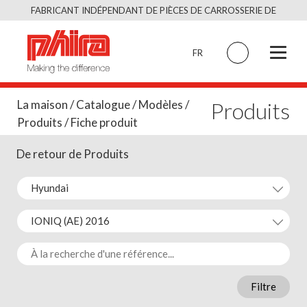
Skip
FABRICANT INDÉPENDANT DE PIÈCES DE CARROSSERIE DE
to
QUALITÉ ÉQUIVALENT À L’ORIGINAL
content
FR
Produits
La maison
/
Catalogue
/
Modèles
/
Produits
/ Fiche produit
De retour de Produits
Filtre