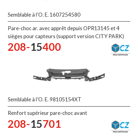
Semblable à l’O. E. 1607254580
Pare-choc ar. avec apprêt depuis OPR13145 et 4
sièges pour capteurs (support version CITY PARK)
208-
15
400
Semblable à l’O. E. 98105154XT
Renfort supérieur pare-choc avant
208-
15
701