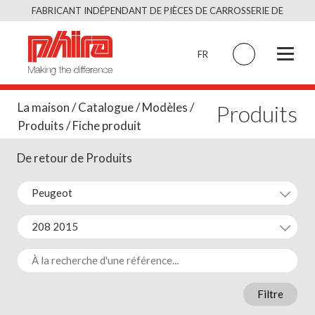
Skip
FABRICANT INDÉPENDANT DE PIÈCES DE CARROSSERIE DE
to
QUALITÉ ÉQUIVALENT À L’ORIGINAL
content
FR
Produits
La maison
/
Catalogue
/
Modèles
/
Produits
/ Fiche produit
De retour de Produits
Filtre