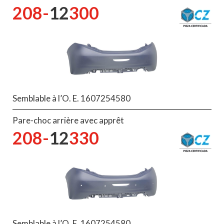
208-
12
300
Semblable à l’O. E. 1607254580
Pare-choc arrière avec apprêt
208-
12
330
Semblable à l’O. E. 1607254580