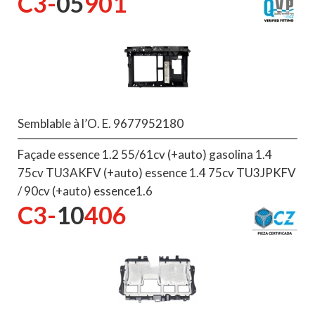
C3-
05
901
Semblable à l’O. E. 9677952180
Façade essence 1.2 55/61cv (+auto) gasolina 1.4
75cv TU3AKFV (+auto) essence 1.4 75cv TU3JPKFV
/ 90cv (+auto) essence1.6
C3-
10
406