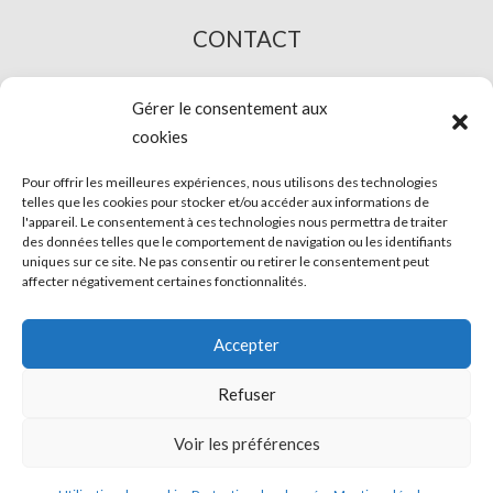
CONTACT
L’ACHAT EN LIGNE
Gérer le consentement aux
cookies
Pour offrir les meilleures expériences, nous utilisons des technologies
telles que les cookies pour stocker et/ou accéder aux informations de
l'appareil. Le consentement à ces technologies nous permettra de traiter
des données telles que le comportement de navigation ou les identifiants
uniques sur ce site. Ne pas consentir ou retirer le consentement peut
affecter négativement certaines fonctionnalités.
© Phira. Tous droits réservés.
Accepter
Avis légal
Refuser
Protection des données
Voir les préférences
Utilisation des cookies