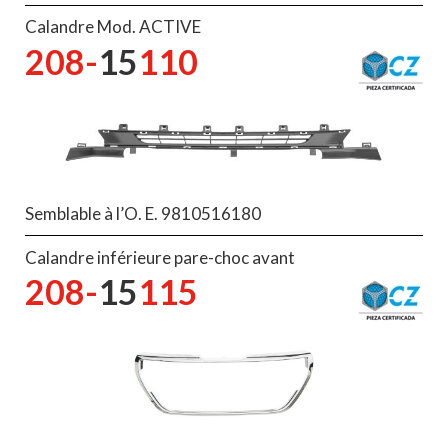
Calandre Mod. ACTIVE
208-
15
110
Semblable à l’O. E. 9810516180
Calandre inférieure pare-choc avant
208-
15
115