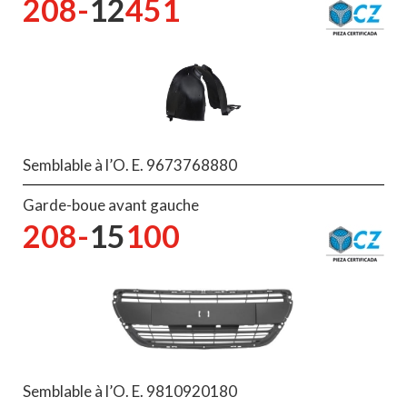
208-
12
451
Semblable à l’O. E. 9673768880
Garde-boue avant gauche
208-
15
100
Semblable à l’O. E. 9810920180