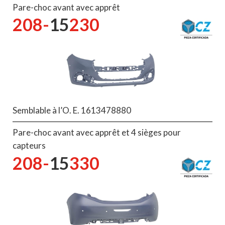
Pare-choc avant avec apprêt
208-
15
230
Semblable à l’O. E. 1613478880
Pare-choc avant avec apprêt et 4 sièges pour
capteurs
208-
15
330