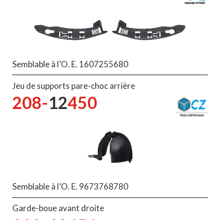
Semblable à l’O. E. 1607255680
Jeu de supports pare-choc arrière
208-
12
450
Semblable à l’O. E. 9673768780
Garde-boue avant droite