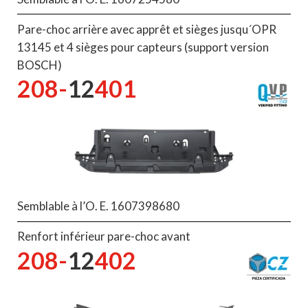
Pare-choc arrière avec apprêt et sièges jusqu´OPR
13145 et 4 sièges pour capteurs (support version
BOSCH)
208-
12
401
Semblable à l’O. E. 1607398680
Renfort inférieur pare-choc avant
208-
12
402