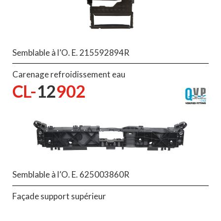
Semblable à l’O. E. 215592894R
Carenage refroidissement eau
CL-
12
902
Semblable à l’O. E. 625003860R
Façade support supérieur