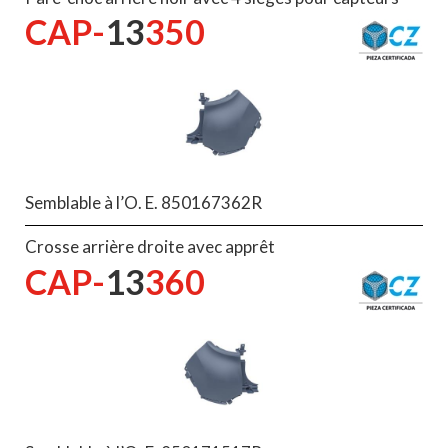
CAP-
13
350
Semblable à l’O. E. 850167362R
Crosse arrière droite avec apprêt
CAP-
13
360