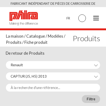
Skip
FABRICANT INDÉPENDANT DE PIÈCES DE CARROSSERIE DE
to
QUALITÉ ÉQUIVALENT À L’ORIGINAL
content
FR
Produits
La maison
/
Catalogue
/
Modèles
/
Produits
/ Fiche produit
De retour de Produits
Filtre