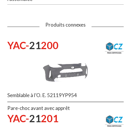
Produits connexes
YAC-
21
200
Semblable à l’O. E. 52119YP954
Pare-choc avant avec apprêt
YAC-
21
201