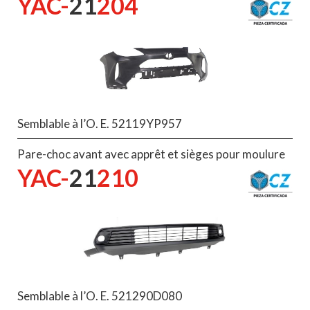
YAC-
21
204
Semblable à l’O. E. 52119YP957
Pare-choc avant avec apprêt et sièges pour moulure
YAC-
21
210
Semblable à l’O. E. 521290D080