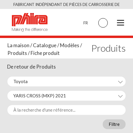
Skip
FABRICANT INDÉPENDANT DE PIÈCES DE CARROSSERIE DE
to
QUALITÉ ÉQUIVALENT À L’ORIGINAL
content
FR
Produits
La maison
/
Catalogue
/
Modèles
/
Produits
/ Fiche produit
De retour de Produits
Filtre