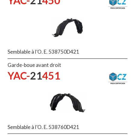
YAC-
21
450
Semblable à l’O. E. 538750D421
Garde-boue avant droit
YAC-
21
451
Semblable à l’O. E. 538760D421