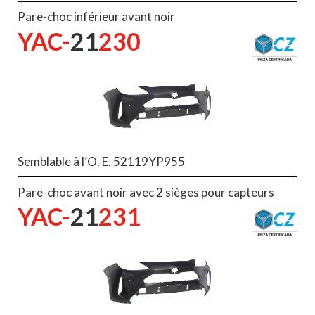
Pare-choc inférieur avant noir
YAC-
21
230
Semblable à l’O. E. 52119YP955
Pare-choc avant noir avec 2 sièges pour capteurs
YAC-
21
231