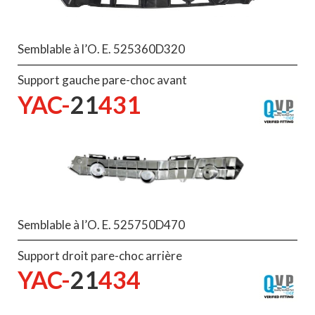
Semblable à l’O. E. 525360D320
Support gauche pare-choc avant
YAC-
21
431
Semblable à l’O. E. 525750D470
Support droit pare-choc arrière
YAC-
21
434