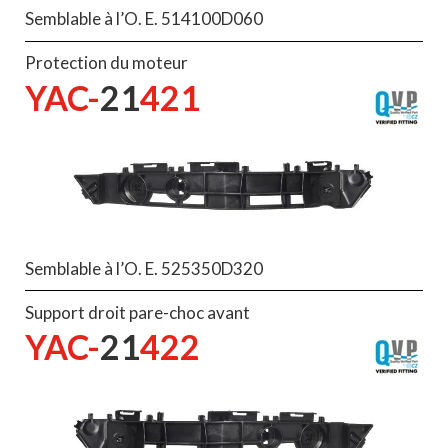
Semblable à l’O. E. 514100D060
Protection du moteur
YAC-
21
421
Semblable à l’O. E. 525350D320
Support droit pare-choc avant
YAC-
21
422