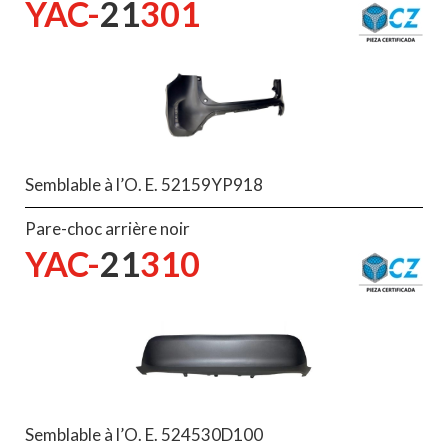
YAC-
21
301
Semblable à l’O. E. 52159YP918
Pare-choc arrière noir
YAC-
21
310
Semblable à l’O. E. 524530D100