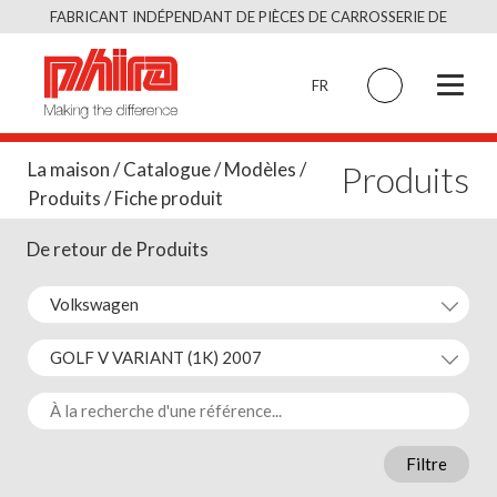
Skip
FABRICANT INDÉPENDANT DE PIÈCES DE CARROSSERIE DE
to
QUALITÉ ÉQUIVALENT À L’ORIGINAL
content
FR
Produits
La maison
/
Catalogue
/
Modèles
/
Produits
/ Fiche produit
De retour de Produits
Filtre