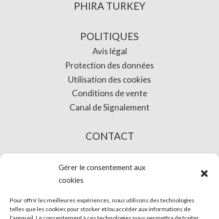
PHIRA TURKEY
POLITIQUES
Avis légal
Protection des données
Utilisation des cookies
Conditions de vente
Canal de Signalement
CONTACT
L’ACHAT EN LIGNE
Gérer le consentement aux
cookies
Pour offrir les meilleures expériences, nous utilisons des technologies
telles que les cookies pour stocker et/ou accéder aux informations de
l'appareil. Le consentement à ces technologies nous permettra de traiter