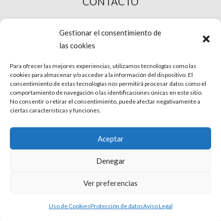
CONTACTO
COMPRA ONLINE
Gestionar el consentimiento de
las cookies
Para ofrecer las mejores experiencias, utilizamos tecnologías como las
cookies para almacenar y/o acceder a la información del dispositivo. El
consentimiento de estas tecnologías nos permitirá procesar datos como el
comportamiento de navegación o las identificaciones únicas en este sitio.
No consentir o retirar el consentimiento, puede afectar negativamente a
ciertas características y funciones.
© Phira. Todos los derechos reservados.
Aceptar
Aviso Legal
Denegar
Protección de datos
Ver preferencias
Uso de Cookies
Uso de Cookies
Protección de datos
Aviso Legal
Condiciones de venta