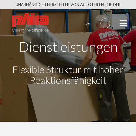
Skip
UNABHÄNGIGER HERSTELLER VON AUTOTEILEN, DIE DER
to
URSPRÜNGLICHEN QUALITÄT ENTSPRECHEN
content
DE
Dienstleistungen
Flexible Struktur mit hoher
Reaktionsfähigkeit