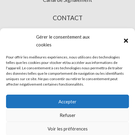
CONTACT
L’ACHAT EN LIGNE
Gérer le consentement aux
cookies
Pour offrir les meilleures expériences, nous utilisons des technologies
telles que les cookies pour stocker et/ou accéder aux informations de
l'appareil. Le consentement à ces technologies nous permettra de traiter
des données telles que le comportement de navigation ou les identifiants
uniques sur ce site. Ne pas consentir ou retirer le consentement peut
affecter négativement certaines fonctionnalités.
© Phira. Tous droits réservés.
Accepter
Avis légal
Refuser
Protection des données
Voir les préférences
Utilisation des cookies