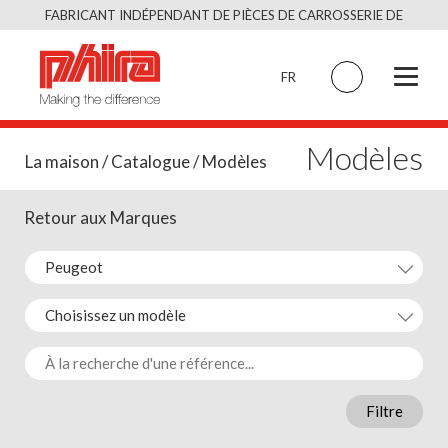
Skip
FABRICANT INDÉPENDANT DE PIÈCES DE CARROSSERIE DE
to
QUALITÉ ÉQUIVALENT À L’ORIGINAL
content
FR
Modèles
La maison
/
Catalogue
/ Modèles
Retour aux Marques
Filtre