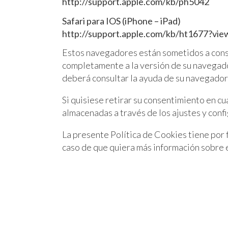
http://support.apple.com/kb/ph5042
Safari para IOS (iPhone – iPad)
http://support.apple.com/kb/ht1677?vie
Estos navegadores están sometidos a const
completamente a la versión de su navegado
deberá consultar la ayuda de su navegador 
Si quisiese retirar su consentimiento en c
almacenadas a través de los ajustes y conf
La presente Política de Cookies tiene por f
caso de que quiera más información sobre e