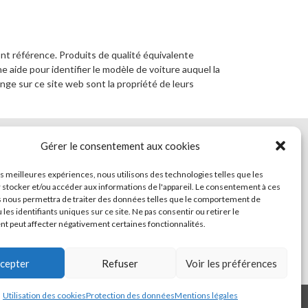
ont référence. Produits de qualité équivalente
 aide pour identifier le modèle de voiture auquel la
ge sur ce site web sont la propriété de leurs
Gérer le consentement aux cookies
CT
L’ACHAT EN LIGNE
les meilleures expériences, nous utilisons des technologies telles que les
 stocker et/ou accéder aux informations de l'appareil. Le consentement à ces
 nous permettra de traiter des données telles que le comportement de
 les identifiants uniques sur ce site. Ne pas consentir ou retirer le
 peut affecter négativement certaines fonctionnalités.
cepter
Refuser
Voir les préférences
Utilisation des cookies
Protection des données
Mentions légales
otection des données
Utilisation des cookies
Conditions de vente