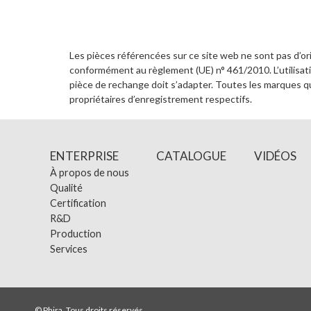
Les pièces référencées sur ce site web ne sont pas d’or
conformément au règlement (UE) n° 461/2010. L’utilisati
pièce de rechange doit s’adapter. Toutes les marques qu
propriétaires d’enregistrement respectifs.
ENTERPRISE
CATALOGUE
VIDÉOS
À propos de nous
Qualité
Certification
R&D
Production
Services
© Phira. Tous droits réservés.