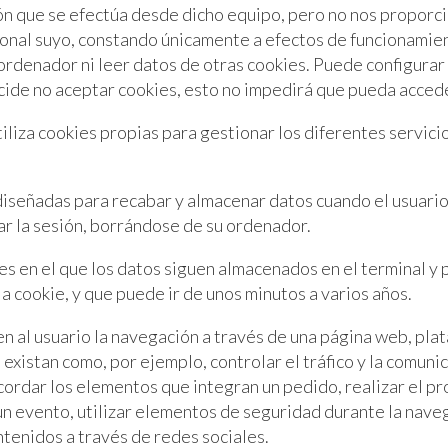
ón que se efectúa desde dicho equipo, pero no nos proporci
onal suyo, constando únicamente a efectos de funcionamien
ordenador ni leer datos de otras cookies. Puede configurar
decide no aceptar cookies, esto no impedirá que pueda acced
iza cookies propias para gestionar los diferentes servicios
diseñadas para recabar y almacenar datos cuando el usuario 
zar la sesión, borrándose de su ordenador.
es en el que los datos siguen almacenados en el terminal y
a cookie, y que puede ir de unos minutos a varios años.
 al usuario la navegación a través de una página web, plataf
existan como, por ejemplo, controlar el tráfico y la comunica
cordar los elementos que integran un pedido, realizar el pr
n un evento, utilizar elementos de seguridad durante la nav
ntenidos a través de redes sociales.