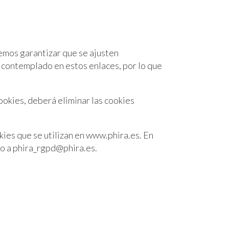
emos garantizar que se ajusten
 contemplado en estos enlaces, por lo que
ookies, deberá eliminar las cookies
kies que se utilizan en www.phira.es. En
co a phira_rgpd@phira.es.