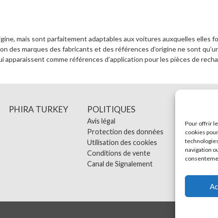
igine, mais sont parfaitement adaptables aux voitures auxquelles elles f
on des marques des fabricants et des références d’origine ne sont qu’une
i apparaissent comme références d’application pour les pièces de rechan
PHIRA TURKEY
POLITIQUES
CONTA
Avis légal
Pour offrir 
Protection des données
cookies pour
technologies
Utilisation des cookies
navigation ou
Conditions de vente
consentement
Canal de Signalement
Ac
Avis légal
Pr